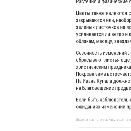
Растения и физические 
Цветы также являются с
закрываются или, наобор
зеленых листочков на яс
усиливается ли ветер и
облакам, месяцу, звезда
Сезонность изменений ло
сбрасывают листья еще в
христианским праздник
Покрова зима встречает
На Ивана Купала должно 
на Благовещение предве
Если быть наблюдательн
ожиданиях изменений пр
Якщо ви помітили помилку, виділіть нео