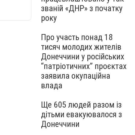
званій «ДНР» з початку
року
Про участь понад 18
тисяч молодих жителів
Донеччини у російських
“патріотичних” проєктах
заявила окупаційна
влада
Ще 605 людей разом із
дітьми евакуювалося з
Донеччини