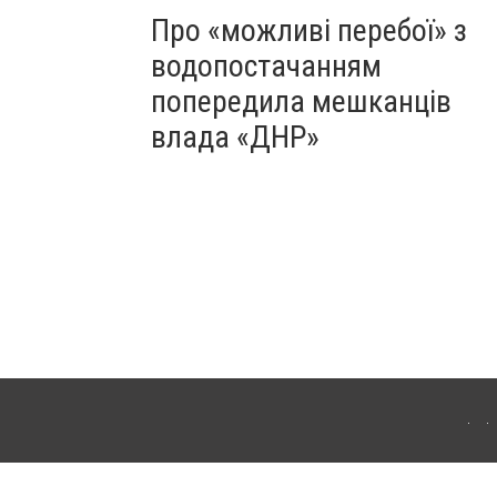
Про «можливі перебої» з
водопостачанням
попередила мешканців
влада «ДНР»
Для інтернет-видань обов'язкове розміщення прямого, відкритого для пошукових