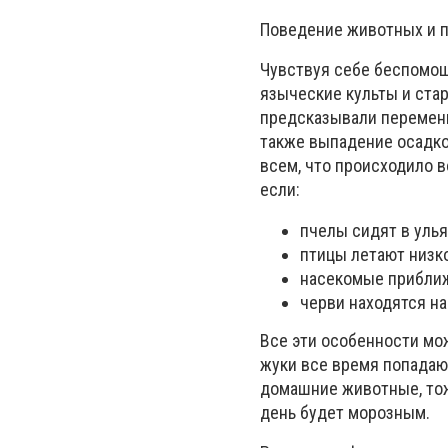
Поведение животных и 
Чувствуя себе беспомо
языческие культы и ста
предсказывали перемены
также выпадение осадко
всем, что происходило в
если:
пчелы сидят в улья
птицы летают низко
насекомые приближ
черви находятся на
Все эти особенности мо
жуки все время попадают
домашние животные, тож
день будет морозным.