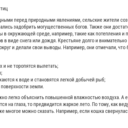
птиц
щными перед природными явлениями, сельские жители со
рались задобрить могущественных богов. Также они достат
 в окружающей среде, например, такие как потепления и п
в в виде снега или дождя. Крестьяне долго и внимательно
округ и делали свои выводы. Например, они отмечали, что 
х и не торопятся вылетать;
;
аются к воде и становятся легкой добычей рыб;
 поверхности земли.
жно легко объяснить повышенной влажностью воздуха. А 
ся на глаза, то предвидится жаркое лето. По тому, как вед
е многое можно сказать. Например, если кошка свернулас