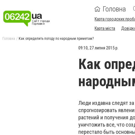
Головна
Карта городских проб
Карта міста
Довідк
Головна
Как определить погоду по народным приметам?
09:10, 27 липня 2015 р.
Как опре
народны
Люди издавна следят за
спрогнозировать явлени
растений и получения до
уничтожить все, что со
перестало быть основны