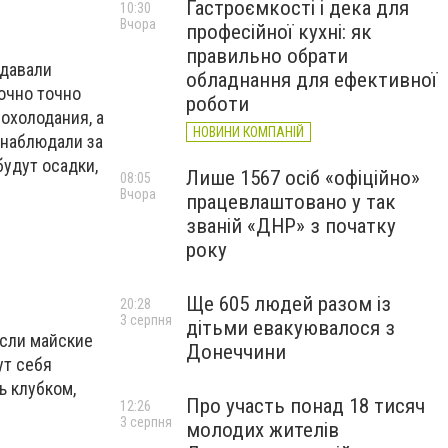
Гастроємкості і дека для
10:30
Вчора
професійної кухні: як
правильно обрати
здавали
обладнання для ефективної
очно точно
роботи
охолодания, а
НОВИНИ КОМПАНІЙ
 наблюдали за
будут осадки,
Лише 1567 осіб «офіційно»
08:05
Вчора
працевлаштовано у так
званій «ДНР» з початку
року
Ще 605 людей разом із
20:28
3 серпня
дітьми евакуювалося з
если майские
Донеччини
ут себя
ь клубком,
Про участь понад 18 тисяч
12:26
3 серпня
молодих жителів