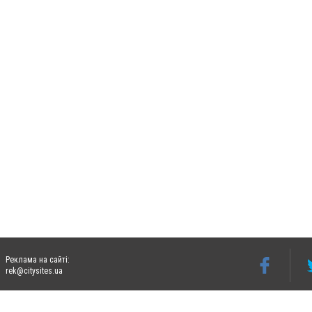
Реклама на сайті:
rek@citysites.ua
Допускається цитування матеріалів без отримання попередньої згоди 06242.ua за ум