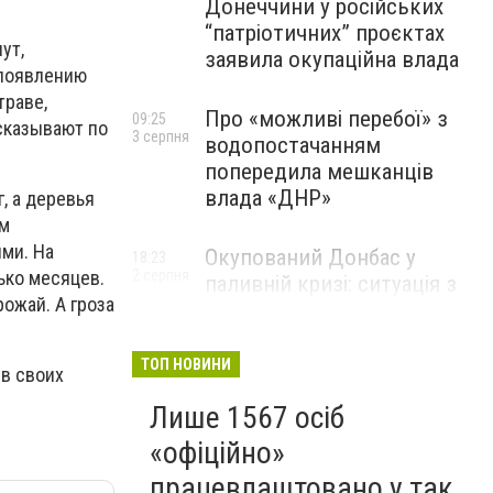
Донеччини у російських
“патріотичних” проєктах
ут,
заявила окупаційна влада
 появлению
траве,
Про «можливі перебої» з
09:25
сказывают по
3 серпня
водопостачанням
попередила мешканців
влада «ДНР»
, а деревья
им
ми. На
Окупований Донбас у
18:23
2 серпня
ько месяцев.
паливній кризі: ситуація з
ожай. А гроза
цінами, чергами та прогноз
експерта
ТОП НОВИНИ
в своих
Лише 1567 осіб
«офіційно»
працевлаштовано у так