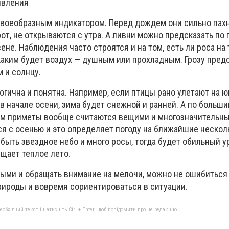
явления
воеобразным индикатором. Перед дождем они сильно пахн
от, не открываются с утра. А ливни можно предсказать по
ене. Наблюдения часто строятся и на том, есть ли роса на 
 каким будет воздух — душным или прохладным. Грозу пред
м и солнцу.
гична и понятна. Например, если птицы рано улетают на юг
 начале осени, зима будет снежной и ранней. А по больш
ам приметы вообще считаются вещими и многозначительны
ся с осенью и это определяет погоду на ближайшие нескол
быть звездное небо и много росы, тогда будет обильный ур
щает теплое лето.
ыми и обращать внимание на мелочи, можно не ошибиться 
ироды и вовремя сориентироваться в ситуации.
бхідний текст і натисніть Ctrl + Enter, щоб повідомити про це редакцію