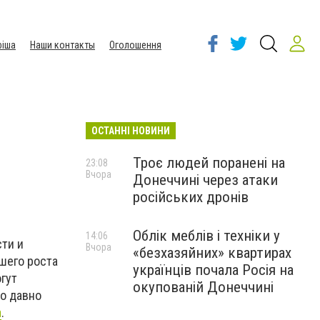
іша
Наши контакты
Оголошення
ОСТАННІ НОВИНИ
Троє людей поранені на
23:08
Вчора
Донеччині через атаки
російських дронів
Облік меблів і техніки у
14:06
ти и
Вчора
«безхазяйних» квартирах
шего роста
українців почала Росія на
огут
окупованій Донеччині
во давно
а
.