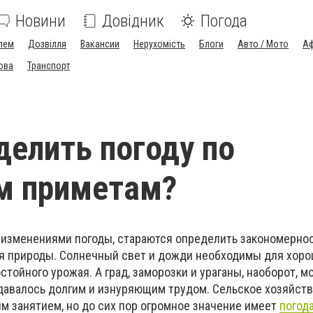
Новини
Довідник
Погода
лем
Дозвілля
Вакансии
Нерухомість
Блоги
Авто / Мото
Аф
ова
Транспорт
делить погоду по
м приметам?
 изменениями погоды, стараются определить закономернос
я природы. Солнечный свет и дожди необходимы для хоро
стойного урожая. А град, заморозки и ураганы, наоборот, м
здавалось долгим и изнуряющим трудом. Сельское хозяйст
м занятием, но до сих пор огромное значение имеет
погод