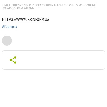
Якщо ви помітили помилку, виділіть необхідний текст і натисніть Ctrl + Enter, щоб
повідомити про це редакцію
HTTPS://WWW.UKRINFORM.UA
#Горлівка