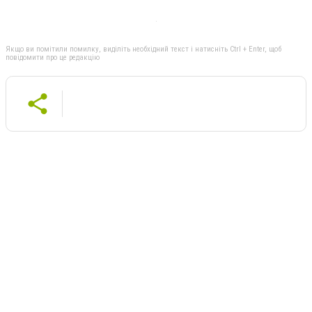
Якщо ви помітили помилку, виділіть необхідний текст і натисніть Ctrl + Enter, щоб
повідомити про це редакцію