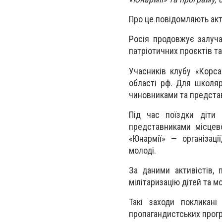
Про це повідомляють акт
Росія продовжує залуча
патріотичних проєктів та
Учасників клубу «Корса
області рф. Для школяр
чиновниками та представ
Під час поїздки діти 
представниками місцево
«Юнармії» — організаці
молоді.
За даними активістів, 
мілітаризацію дітей та м
Такі заходи покликані
пропагандистських програ