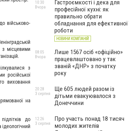
Гастроємкості і дека для
10:30
Вчора
професійної кухні: як
правильно обрати
обладнання для ефективної
до військово-
роботи
НОВИНИ КОМПАНІЙ
енінградській
і з місцевими
Лише 1567 осіб «офіційно»
08:05
анізацій.
Вчора
працевлаштовано у так
званій «ДНР» з початку
ілкувалися з
року
ми російської
ого виховання
Ще 605 людей разом із
20:28
3 серпня
дітьми евакуювалося з
прямованої на
Донеччини
Про участь понад 18 тисяч
підлітків до
12:26
3 серпня
молодих жителів
а ідеологічний