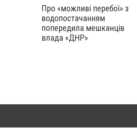
Про «можливі перебої» з
водопостачанням
попередила мешканців
влада «ДНР»
Для інтернет-видань обов'язкове розміщення прямого, відкритого для пошукових