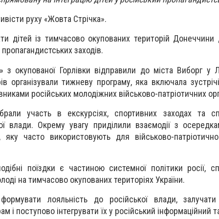
ивісти руху «Жовта Стрічка».
ти дітей із тимчасово окупованих територій Донеччини 
 пропагандистських заходів.
» з окупованої Горлівки відправили до міста Виборг у Л
ів організували тижневу програму, яка включала зустріч
никами російських молодіжних військово-патріотичних орг
брали участь в екскурсіях, спортивних заходах та сп
ї влади. Окрему увагу приділили взаємодії з осередка
ї, яку часто використовують для військово-патріотичн
подібні поїздки є частиною системної політики росії, с
олоді на тимчасово окупованих територіях України.
 формувати лояльність до російської влади, залучати 
м і поступово інтегрувати їх у російський інформаційний т