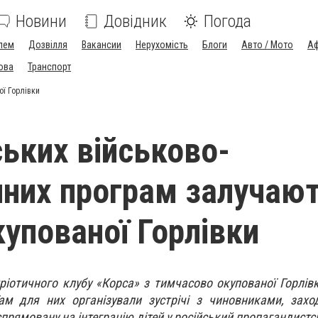
Новини
Довідник
Погода
лем
Дозвілля
Вакансии
Нерухомість
Блоги
Авто / Мото
Аф
ова
Транспорт
ої Горлівки
ських військово-
чних програм залучаю
купованої Горлівки
тріотичного клубу «Корса» з тимчасово окупованої Горлів
Там для них організували зустрічі з чиновниками, зах
спрямовану на інтеграцію дітей у російський пропагандистс