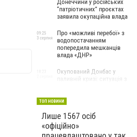
Донеччини у російських
“патріотичних” проєктах
заявила окупаційна влада
Про «можливі перебої» з
09:25
3 серпня
водопостачанням
попередила мешканців
влада «ДНР»
Окупований Донбас у
18:23
2 серпня
паливній кризі: ситуація з
цінами, чергами та прогноз
експерта
ТОП НОВИНИ
Лише 1567 осіб
«офіційно»
працевлаштовано у так