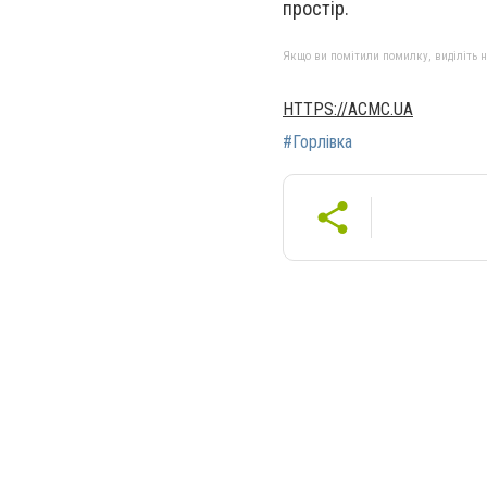
простір.
Якщо ви помітили помилку, виділіть нео
HTTPS://ACMC.UA
#Горлівка