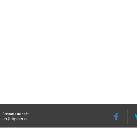
Реклама на сайті:
rek@citysites.ua
Допускається цитування матеріалів без отримання попередньої згоди 06242.ua за ум