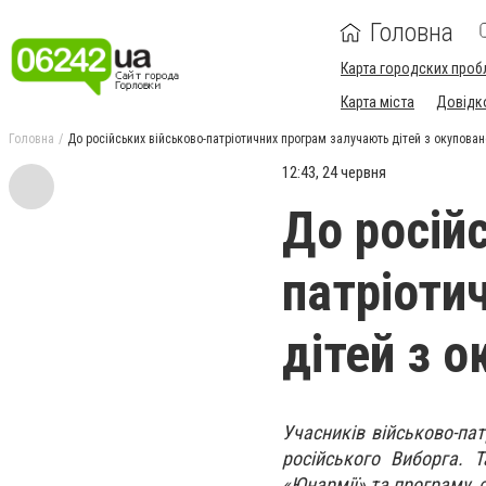
Головна
Карта городских проб
Карта міста
Довідк
Головна
До російських військово-патріотичних програм залучають дітей з окупован
12:43, 24 червня
До росій
патріоти
дітей з о
Учасників військово-па
російського Виборга. 
«Юнармії» та програму, 