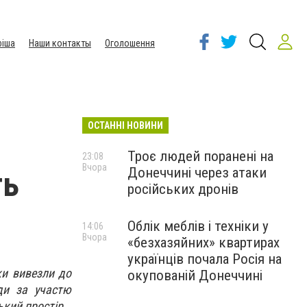
іша
Наши контакты
Оголошення
ОСТАННІ НОВИНИ
Троє людей поранені на
23:08
Вчора
Донеччині через атаки
ть
російських дронів
Облік меблів і техніки у
14:06
Вчора
«безхазяйних» квартирах
українців почала Росія на
ки вивезли до
окупованій Донеччині
оди за участю
ький простір.