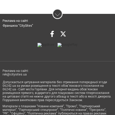
Реклама на сайті
Франшиза "CitySites"
Реклама на сайті:
rek@citysites.ua
Допускається цитування матеріалів без отримання попередньої згоди
06242.ua за умови розміщення в тексті обов'язкового посилання на
06242.ua - Сайт міста Горлівки. Для інтернет-видань обов'язкове
розміщення прямого, відкритого для пошукових систем гіперпосилання
на цитовані статті не нижче другого абзацу в тексті або в якості джерела.
Порушення виняткових прав переслідується Законом.
Матеріали з плашками "Новини компаній", "Промо", "Партнерський
матеріал", "Партнерський спецпроєкт", "Політичні новини", "Пресреліз",
"PR", "Офіційно", "Політична реклама" публікуються на правах реклами.