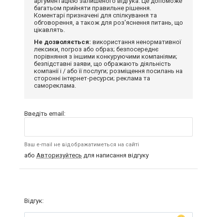
аргументацією залишеного відгука. Це допоможе
багатьом прийняти правильне рішення.
Коментарі призначені для спілкування та
обговорення, а також для роз'яснення питань, що
цікавлять.
Не дозволяється:
використання ненормативної
лексики, погроз або образ; безпосереднє
порівняння з іншими конкуруючими компаніями;
безпідставні заяви, що ображають діяльність
компанії і / або її послуги; розміщення посилань на
сторонні інтернет-ресурси; реклама та
самореклама.
Введіть email:
Ваш e-mail не відображатиметься на сайті
або
Авторизуйтесь
для написання відгуку
Відгук: