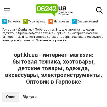
Б
Батюшка
Т
Туроператор
Н
Налоговая
С
Спасем жизнь!
Головна
Довідник
Побутова техніка, електроніка, телефони,
гаджети
Дрібна побутова техніка
opt.kh.ua - интернет-магазин:
бытовая техника, хозтовары, детские товары, одежда, аксессуары,
электроинструменты. Оптовик в Горловке
opt.kh.ua - интернет-магазин:
бытовая техника, хозтовары,
детские товары, одежда,
аксессуары, электроинструменты.
Оптовик в Горловке
Опис
Відгуки