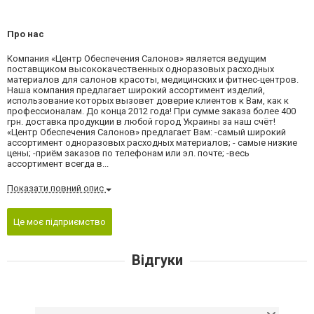
Про нас
Компания «Центр Обеспечения Салонов» является ведущим
поставщиком высококачественных одноразовых расходных
материалов для салонов красоты, медицинских и фитнес-центров.
Наша компания предлагает широкий ассортимент изделий,
использование которых вызовет доверие клиентов к Вам, как к
профессионалам. До конца 2012 года! При сумме заказа более 400
грн. доставка продукции в любой город Украины за наш счёт!
«Центр Обеспечения Салонов» предлагает Вам: -самый широкий
ассортимент одноразовых расходных материалов; - самые низкие
цены; -приём заказов по телефонам или эл. почте; -весь
ассортимент всегда в...
Показати повний опис
Це моє підприємство
Відгуки