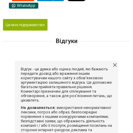
WhatsApp
Це моє підприємство
Відгуки
Відгук - це думка або оцінка людей, які бажають
передати досвід або враження іншим
користувачам нашого сайту з обов'язковою
аргументацією залишеного відгука. Це допоможе
багатьом прийняти правильне рішення.
Коментарі призначені для спілкування та
обговорення, а також для роз'яснення питань, що
цікавлять.
Не дозволяється:
використання ненормативної
лексики, погроз або образ; безпосереднє
порівняння з іншими конкуруючими компаніями;
безпідставні заяви, що ображають діяльність
компанії і / або її послуги; розміщення посилань на
сторонні інтернет-ресурси; реклама та