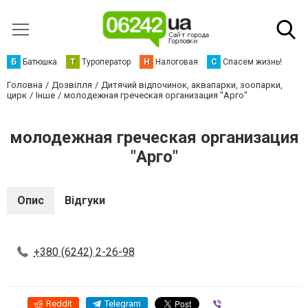
Б
Батюшка
Т
Туроператор
Н
Налоговая
С
Спасем жизнь!
Головна
Дозвілля
Дитячий відпочинок, аквапарки, зоопарки,
цирк
Інше
молодежная греческая организация "Арго"
молодежная греческая организация
"Арго"
Опис
Відгуки
+380 (6242) 2-26-98
Reddit
Telegram
Viber