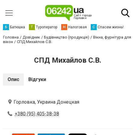
Б
Батюшка
Т
Туроператор
Н
Налоговая
С
Спасем жизнь!
Головна
Довідник
Будівництво (продукція)
Вікна, фурнітура для
вікон
СПД Михайлов С.В.
СПД Михайлов С.В.
Опис
Відгуки
Горловка, Украина Донецкая
+380 (95) 405-38-38