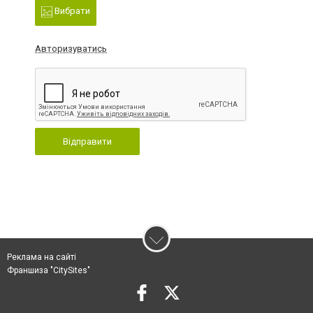
Вибрати
Авторизуватись
Відправити
Реклама на сайті
Франшиза "CitySites"