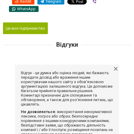
Reddit
Telegram
Viber
WhatsApp
Це моє підприємство
Відгуки
Відгук - це думка або оцінка людей, які бажають
передати досвід або враження іншим
користувачам нашого сайту з обов'язковою
аргументацією залишеного відгука. Це допоможе
багатьом прийняти правильне рішення.
Коментарі призначені для спілкування та
обговорення, а також для роз'яснення питань, що
цікавлять.
Не дозволяється:
використання ненормативної
лексики, погроз або образ; безпосереднє
порівняння з іншими конкуруючими компаніями;
безпідставні заяви, що ображають діяльність
компанії і / або її послуги; розміщення посилань на