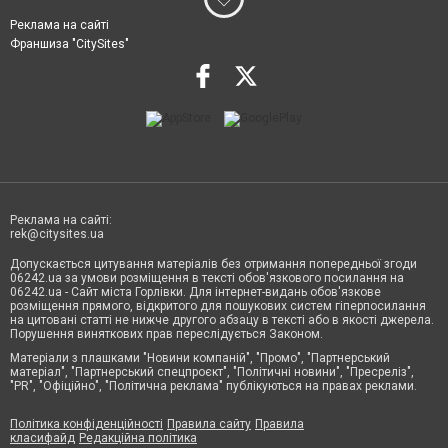
Реклама на сайті
Франшиза "CitySites"
Реклама на сайті:
rek@citysites.ua
Допускається цитування матеріалів без отримання попередньої згоди
06242.ua за умови розміщення в тексті обов'язкового посилання на
06242.ua - Сайт міста Горлівки. Для інтернет-видань обов'язкове
розміщення прямого, відкритого для пошукових систем гіперпосилання
на цитовані статті не нижче другого абзацу в тексті або в якості джерела.
Порушення виняткових прав переслідується Законом.
Матеріали з плашками "Новини компаній", "Промо", "Партнерський
матеріал", "Партнерський спецпроєкт", "Політичні новини", "Пресреліз",
"PR", "Офіційно", "Політична реклама" публікуються на правах реклами.
Політика конфіденційності
Правила сайту
Правила
класифайд
Редакційна політика