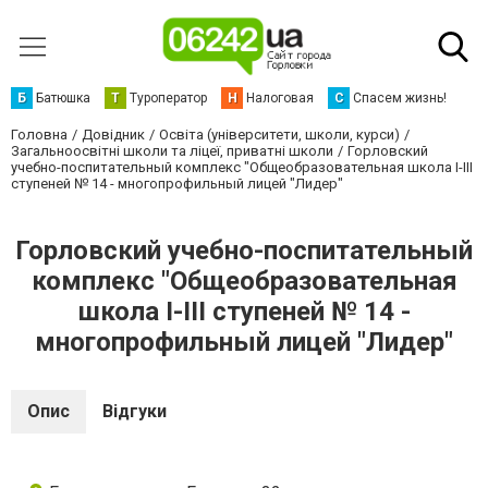
Б
Батюшка
Т
Туроператор
Н
Налоговая
С
Спасем жизнь!
Головна
Довідник
Освіта (університети, школи, курси)
Загальноосвітні школи та ліцеї, приватні школи
Горловский
учебно-поспитательный комплекс "Общеобразовательная школа I-III
ступеней № 14 - многопрофильный лицей "Лидер"
Горловский учебно-поспитательный
комплекс "Общеобразовательная
школа I-III ступеней № 14 -
многопрофильный лицей "Лидер"
Опис
Відгуки