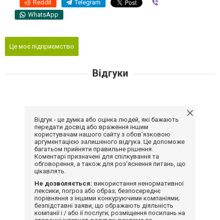
Reddit
Telegram
Viber
WhatsApp
Це моє підприємство
Відгуки
Відгук - це думка або оцінка людей, які бажають
передати досвід або враження іншим
користувачам нашого сайту з обов'язковою
аргументацією залишеного відгука. Це допоможе
багатьом прийняти правильне рішення.
Коментарі призначені для спілкування та
обговорення, а також для роз'яснення питань, що
цікавлять.
Не дозволяється:
використання ненормативної
лексики, погроз або образ; безпосереднє
порівняння з іншими конкуруючими компаніями;
безпідставні заяви, що ображають діяльність
компанії і / або її послуги; розміщення посилань на