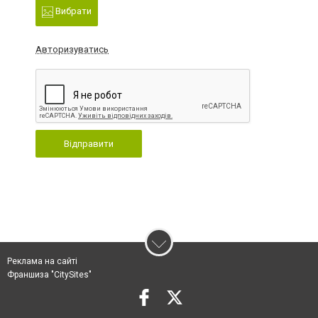
Вибрати
Авторизуватись
Відправити
Реклама на сайті
Франшиза "CitySites"