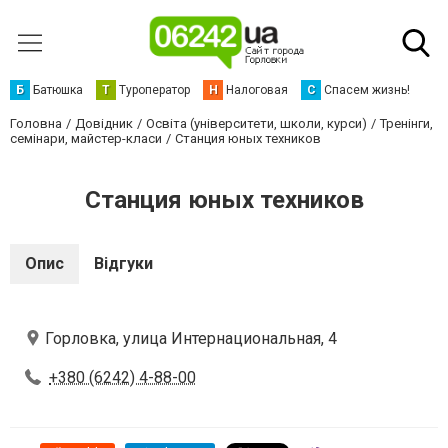
Б
Батюшка
Т
Туроператор
Н
Налоговая
С
Спасем жизнь!
Головна
Довідник
Освіта (університети, школи, курси)
Тренінги,
семінари, майстер-класи
Станция юных техников
Станция юных техников
Опис
Відгуки
Горловка, улица Интернациональная, 4
+380 (6242) 4-88-00