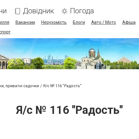
ни
Довідник
Погода
ілля
Вакансии
Нерухомість
Блоги
Авто / Мото
Афіша
спорт
ки, приватні садочки
Я/с № 116 "Радость"
Я/с № 116 "Радость"