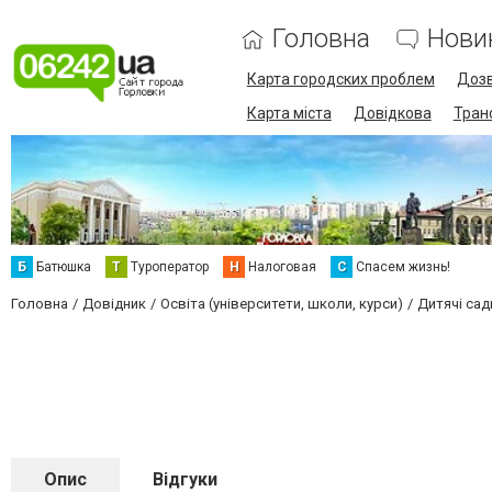
Головна
Нови
Карта городских проблем
Дозв
Карта міста
Довідкова
Тран
Б
Батюшка
Т
Туроператор
Н
Налоговая
С
Спасем жизнь!
Головна
Довідник
Освіта (університети, школи, курси)
Дитячі сад
Опис
Відгуки