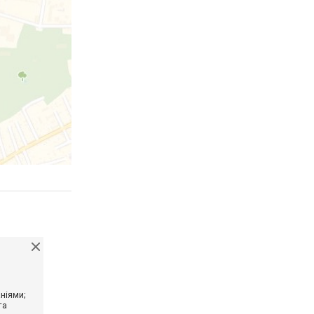
ніями;
та