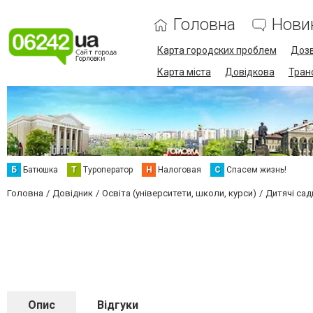
Головна
Нови
Карта городских проблем
Дозв
Карта міста
Довідкова
Тран
Б
Батюшка
Т
Туроператор
Н
Налоговая
С
Спасем жизнь!
Головна
Довідник
Освіта (університети, школи, курси)
Дитячі сад
Опис
Відгуки