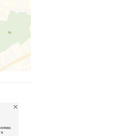
ніями;
та