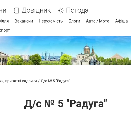
ни
Довідник
Погода
ілля
Вакансии
Нерухомість
Блоги
Авто / Мото
Афіша
спорт
ки, приватні садочки
Д/с № 5 "Радуга"
Д/с № 5 "Радуга"