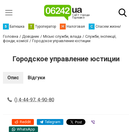
Б
Батюшка
Т
Туроператор
Н
Налоговая
С
Спасем жизнь!
Головна
Довідник
Міські служби, влада
Служби, інспекції,
фонди, комісії
Городское управление юстиции
Городское управление юстиции
Опис
Відгуки
() 4-44-97, 4-90-80
Reddit
Telegram
Viber
WhatsApp