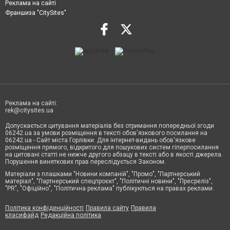
Реклама на сайті
Франшиза "CitySites"
Реклама на сайті:
rek@citysites.ua
Допускається цитування матеріалів без отримання попередньої згоди
06242.ua за умови розміщення в тексті обов'язкового посилання на
06242.ua - Сайт міста Горлівки. Для інтернет-видань обов'язкове
розміщення прямого, відкритого для пошукових систем гіперпосилання
на цитовані статті не нижче другого абзацу в тексті або в якості джерела.
Порушення виняткових прав переслідується Законом.
Матеріали з плашками "Новини компаній", "Промо", "Партнерський
матеріал", "Партнерський спецпроєкт", "Політичні новини", "Пресреліз",
"PR", "Офіційно", "Політична реклама" публікуються на правах реклами.
Політика конфіденційності
Правила сайту
Правила
класифайд
Редакційна політика