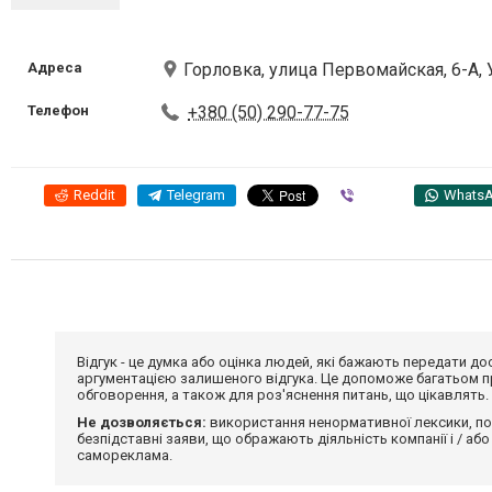
Адреса
Горловка, улица Первомайская, 6-А,
Телефон
+380 (50) 290-77-75
Reddit
Telegram
Viber
Whats
Відгук - це думка або оцінка людей, які бажають передати 
аргументацією залишеного відгука. Це допоможе багатьом пр
обговорення, а також для роз'яснення питань, що цікавлять.
Не дозволяється:
використання ненормативної лексики, по
безпідставні заяви, що ображають діяльність компанії і / або
самореклама.