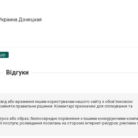
 Украина Донецкая
App
Відгуки
досвід або враження іншим користувачам нашого сайту з обов'язковою
ийняти правильне рішення. Коментарі призначені для спілкування та
гроз або образ; безпосереднє порівняння з іншими конкуруючими компа
 її послуги; розміщення посилань на сторонні інтернет-ресурси; реклама 