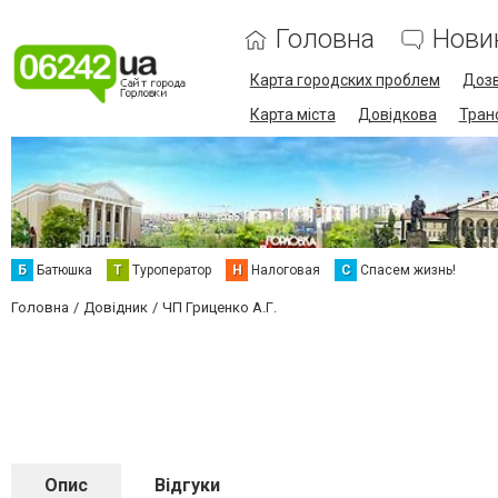
Головна
Нови
Карта городских проблем
Дозв
Карта міста
Довідкова
Тран
Б
Батюшка
Т
Туроператор
Н
Налоговая
С
Спасем жизнь!
Головна
Довідник
ЧП Гриценко А.Г.
Опис
Відгуки