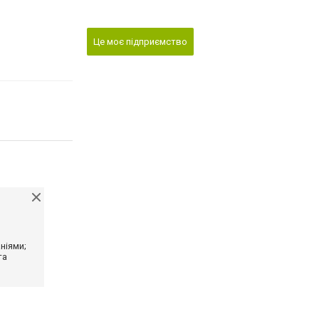
Це моє підприємство
ніями;
та