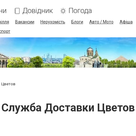
ни
Довідник
Погода
ілля
Вакансии
Нерухомість
Блоги
Авто / Мото
Афіша
спорт
и Цветов
Служба Доставки Цветов