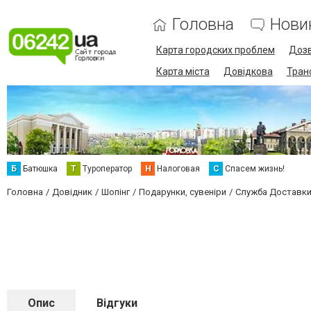
Головна
Нови
Карта городских проблем
Дозв
Карта міста
Довідкова
Тран
Б
Батюшка
Т
Туроператор
Н
Налоговая
С
Спасем жизнь!
Головна
Довідник
Шопінг
Подарунки, сувеніри
Служба Доставк
Опис
Відгуки