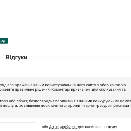
App
Відгуки
досвід або враження іншим користувачам нашого сайту з обов'язковою
ийняти правильне рішення. Коментарі призначені для спілкування та
гроз або образ; безпосереднє порівняння з іншими конкуруючими компа
 її послуги; розміщення посилань на сторонні інтернет-ресурси; реклама 
або
Авторизуйтесь
для написання відгуку