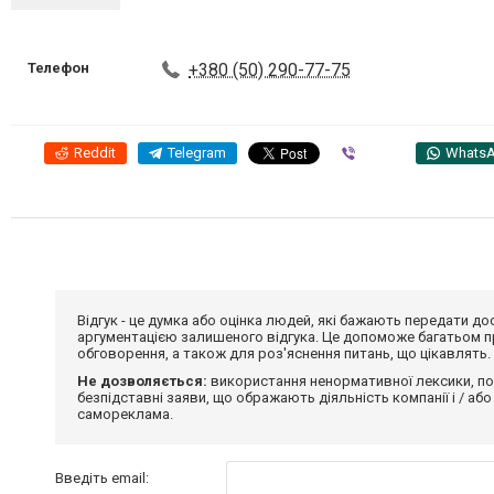
Телефон
+380 (50) 290-77-75
Reddit
Telegram
Viber
Whats
Відгук - це думка або оцінка людей, які бажають передати 
аргументацією залишеного відгука. Це допоможе багатьом пр
обговорення, а також для роз'яснення питань, що цікавлять.
Не дозволяється:
використання ненормативної лексики, по
безпідставні заяви, що ображають діяльність компанії і / або
самореклама.
Введіть email: