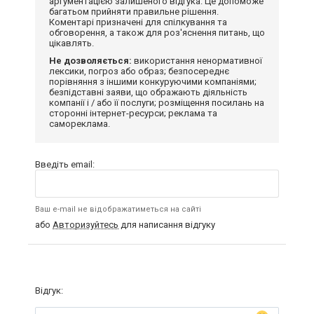
аргументацією залишеного відгука. Це допоможе
багатьом прийняти правильне рішення.
Коментарі призначені для спілкування та
обговорення, а також для роз'яснення питань, що
цікавлять.
Не дозволяється:
використання ненормативної
лексики, погроз або образ; безпосереднє
порівняння з іншими конкуруючими компаніями;
безпідставні заяви, що ображають діяльність
компанії і / або її послуги; розміщення посилань на
сторонні інтернет-ресурси; реклама та
самореклама.
Введіть email:
Ваш e-mail не відображатиметься на сайті
або
Авторизуйтесь
для написання відгуку
Відгук: