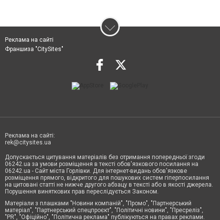
Реклама на сайті
Франшиза "CitySites"
Реклама на сайті:
rek@citysites.ua
Допускається цитування матеріалів без отримання попередньої згоди
06242.ua за умови розміщення в тексті обов'язкового посилання на
06242.ua - Сайт міста Горлівки. Для інтернет-видань обов'язкове
розміщення прямого, відкритого для пошукових систем гіперпосилання
на цитовані статті не нижче другого абзацу в тексті або в якості джерела.
Порушення виняткових прав переслідується Законом.
Матеріали з плашками "Новини компаній", "Промо", "Партнерський
матеріал", "Партнерський спецпроєкт", "Політичні новини", "Пресреліз",
"PR", "Офіційно", "Політична реклама" публікуються на правах реклами.