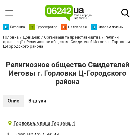
Б
Батюшка
Т
Туроператор
Н
Налоговая
С
Спасем жизнь!
Головна
Довідник
Організації та представництва
Релігійні
організації
Религиозное общество Свидетелей Иеговы г. Горловки
Ц-Городского района
Религиозное общество Свидетелей
Иеговы г. Горловки Ц-Городского
района
Опис
Відгуки
Горловка, улица Герцена, 4