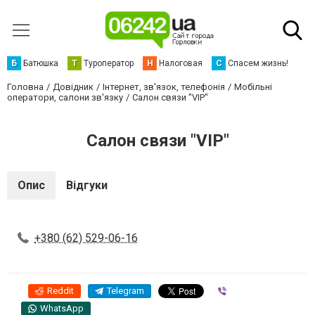
Б
Батюшка
Т
Туроператор
Н
Налоговая
С
Спасем жизнь!
Головна
Довідник
Інтернет, зв'язок, телефонія
Мобільні
оператори, салони зв'язку
Салон связи "VIP"
Салон связи "VIP"
Опис
Відгуки
+380 (62) 529-06-16
Reddit
Telegram
Viber
WhatsApp