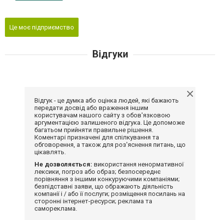
Це моє підприємство
Відгуки
Відгук - це думка або оцінка людей, які бажають
передати досвід або враження іншим
користувачам нашого сайту з обов'язковою
аргументацією залишеного відгука. Це допоможе
багатьом прийняти правильне рішення.
Коментарі призначені для спілкування та
обговорення, а також для роз'яснення питань, що
цікавлять.
Не дозволяється:
використання ненормативної
лексики, погроз або образ; безпосереднє
порівняння з іншими конкуруючими компаніями;
безпідставні заяви, що ображають діяльність
компанії і / або її послуги; розміщення посилань на
сторонні інтернет-ресурси; реклама та
самореклама.