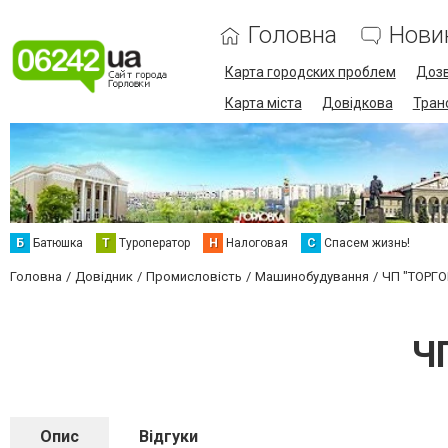
Головна
Нови
Карта городских проблем
Дозв
Карта міста
Довідкова
Тран
Б
Батюшка
Т
Туроператор
Н
Налоговая
С
Спасем жизнь!
Головна
Довідник
Промисловість
Машинобудування
ЧП "ТОРГ
Ч
Опис
Відгуки