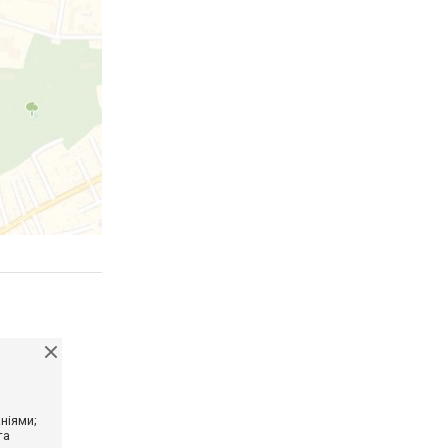
ніями;
та