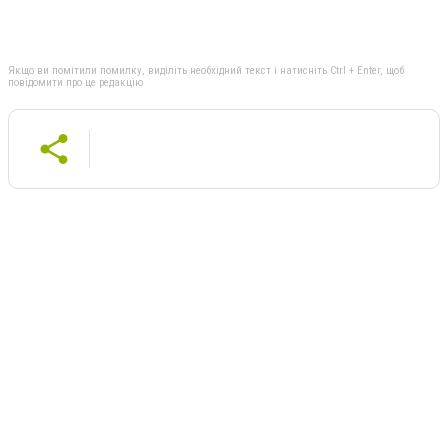
Якщо ви помітили помилку, виділіть необхідний текст і натисніть Ctrl + Enter, щоб
повідомити про це редакцію