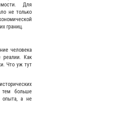
имости. Для
ло не только
экономической
их границ.
ание человека
 реалии. Как
и. Что уж тут
 исторических
, тем больше
 опыта, а не