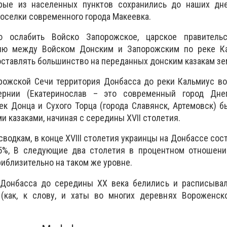
рые из населенных пунктов сохранились до наших дне
поселки современного города Макеевка.
 ослабить Войско Запорожское, царское правитель
нию между Войском Донским и Запорожским по реке Ка
ставлять большинство на переданных донским казакам зе
рожской Сечи территория Донбасса до реки Кальмиус во
бернии (Екатеринослав – это современный город Днеп
ек Донца и Сухого Торца (города Славянск, Артемовск) 
 казаками, начиная с середины ХVІІ столетия.
водкам, в конце ХVІІІ столетия украинцы на Донбассе сост
,5%, В следующие два столетия в процентном отношени
иблизительно на таком же уровне.
Донбасса до середины ХХ века белились и расписывал
(как, к слову, и хаты во многих деревнях Вороженск