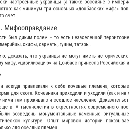
тски настроенные украинцы (а также россияне с импери
нятно: как минимум три основных «донбасских мифа» по
о счет.
я. Мифооправдание
сти был диким полем – то есть незаселенной территорие
мерийцы, скифы, сарматы, гунны, татары.
ию, доказать, что украинцы не могут иметь исторических
ому мифу, «цивилизацию» на Донбасс принесла Российская 
е
и всегда привлекали к себе кочевые племена, которые
рма для скота. Кочевники приходили и уходили (как и на 
 с ними там проживало и оседлое население. Доказательст
 еще в IV тысячелетии в окрестностях современного по
 были возведены монументальные каменные ритуальные
тической культуре. Опыт мировой истории показывае
олько для оседлых племен.