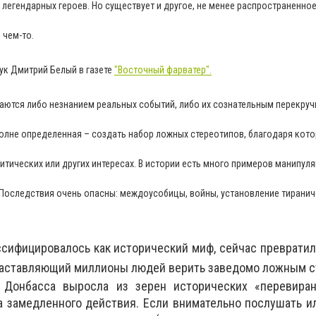
 легендарных героев. Но существует и другое, не менее распространенное
 чем-то.
ук Дмитрий Белый в газете
"Восточный фарватер".
ются либо незнанием реальных событий, либо их сознательным перекруч
олне определенная – создать набор ложных стереотипов, благодаря ко
итических или других интересах. В истории есть много примеров манипул
Последствия очень опасны: междоусобицы, войны, установление тиранич
ассифицировалось как исторический миф, сейчас превратил
 заставляющий миллионы людей верить заведомо ложным с
 Донбасса выросла из зерен исторических «перевиран
а замедленного действия. Если внимательно послушать ил