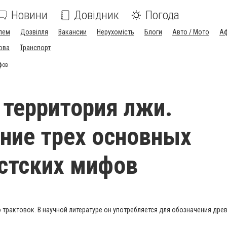
Новини
Довідник
Погода
лем
Дозвілля
Вакансии
Нерухомість
Блоги
Авто / Мото
Аф
ова
Транспорт
фов
 территория лжи.
ние трех основных
стских мифов
трактовок. В научной литературе он употребляется для обозначения древ