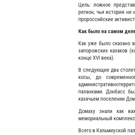
Цель: ложное представ
регион, чья история не
пророссийские активист
Как было на самом дел
Как уже было сказано в
запорожских казаков (
конце ХVІ века).
В следующие два столети
косы, до современн
административнотеррит
паланками. Донбасс бы
казачьем поселении Дом
Домаху знали как ва
мемориальный комплекс 
Всего в Кальмиуской па