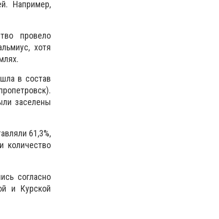
й. Например,
ство провело
льмиус, хотя
млях.
шла в состав
ропетровск).
были заселены
авляли 61,3%,
и количество
ись согласно
ой и Курской