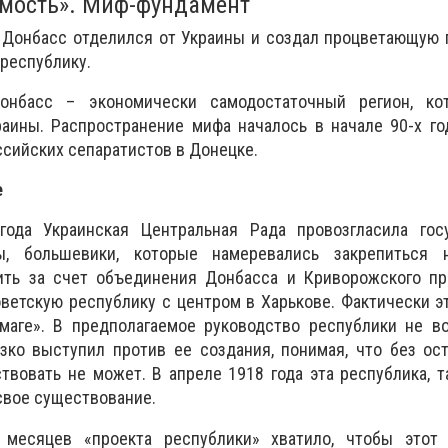
имость». Миф-фундамент
у Донбасс отделился от Украины и создал процветающую
республику.
Донбасс – экономически самодостаточный регион, к
раины. Распространение мифа началось в начале 90-х г
ссийских сепаратистов в Донецке.
е
года Украинская Центральная Рада провозгласила гос
ы, большевики, которые намеревались закрепиться 
ить за счет объединения Донбасса и Криворожского п
ветскую республику с центром в Харькове. Фактически э
умаге». В предполагаемое руководство республики не в
зко выступил против ее создания, понимая, что без ос
вовать не может. В апреле 1918 года эта республика, т
 свое существование.
х месяцев «проекта республики» хватило, чтобы этот