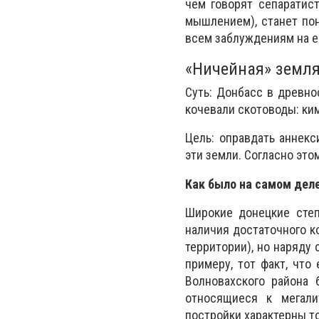
чем говорят сепаратис
мышлением), станет по
всем заблуждениям на ег
«Ничейная» земл
Суть: Донбасс в древно
кочевали скотоводы: ким
Цель: оправдать аннекс
эти земли. Согласно эт
Как было на самом дел
Широкие донецкие степ
наличия достаточного ко
территории), но наряду
примеру, тот факт, что
Волновахского района
относящиеся к мегали
постройки характерны т