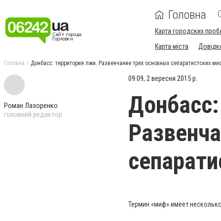
Головна
Карта городских проб
Карта міста
Довідк
Головна
Донбасс: территория лжи. Развенчание трех основных сепаратистских ми
09:09, 2 вересня 2015 р.
Донбасс:
Роман Лазоренко
головний редактор
Развенча
сепарати
Термин «миф» имеет несколько 