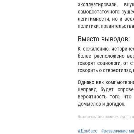
эксплуатировали, в
самодостаточного суще
легитимности, но и вс
политики, правительства
Вместо выводов:
К сожалению, историчес
более расположено вер
говорят социологи, от 
говорить о стереотипах,
Однако век компьютерно
неправд будет опрове
вероятность того, что
домыслов и догадок.
Якщо ви помітили помилку, виділіть нео
#Донбасс
#развенчание м