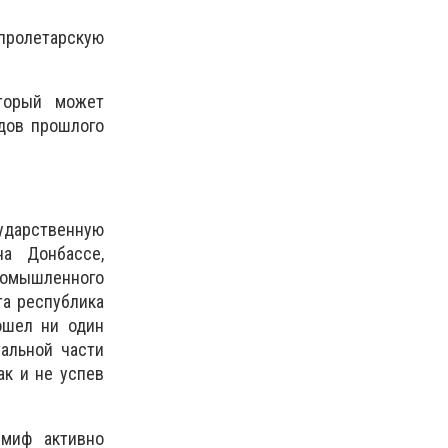
 пролетарскую
оторый может
одов прошлого
ударственную
на Донбассе,
ромышленного
та республика
ошел ни один
тальной части
ак и не успев
 миф активно