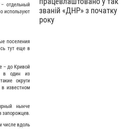
працевлаштовано у так
 – отдельный
званій «ДНР» з початку
но используют
року
вые поселения
ись тут еще в
е – до Кривой
т в один из
такие округи
 в известном
ярный нынче
в запорожцев.
м числе вдоль