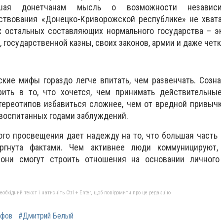
нушая донетчанам мысль о возможности независ
ствования «Донецко-Криворожской республике» не хвата
ех остальных составляющих нормального государства – 
, государственной казны, своих законов, армии и даже четк
кие мифы гораздо легче впитать, чем развенчать. Созн
ить в то, что хочется, чем принимать действительные
стереотипов избавиться сложнее, чем от вредной привычк
 воспитанных годами заблуждений.
го просвещения дает надежду на то, что большая часть
ргнута фактами. Чем активнее люди коммуницируют
 они смогут строить отношения на основании личного
бхідний текст і натисніть Ctrl + Enter, щоб повідомити про це редакцію
ифов
#Дмитрий Белый