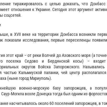
ление тиражировалось с целью доказать, что Донбасс
 имеет отношения к Украине. Сегодня этот аргумент актив
ы соцсетей.
е
ыше, в XVII веке на территории Донбасса возникли пер
как показали исследования, первые переселенцы появил
я этот край – от реки Волчей до Азовского моря (а точне
ого поселка Седово и Бердянской косы) – входи
ориальных округов Войска Запорожского. Назывались 
л частью Кальмиуской паланки, чей центр располагался
аха (ныне город Мариуполь).
жнейшую военно-морскую базу запорожцев, а попул
Саур-Могила возле Донецка тогда был одним из форпосто
ланке насчитывалось около 60 поселений запорожцев, в то