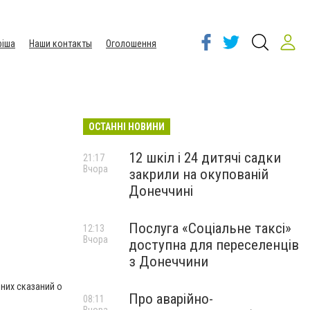
іша
Наши контакты
Оголошення
ОСТАННІ НОВИНИ
12 шкіл і 24 дитячі садки
21:17
Вчора
закрили на окупованій
Донеччині
Послуга «Соціальне таксі»
12:13
Вчора
доступна для переселенців
з Донеччини
них сказаний о
Про аварійно-
08:11