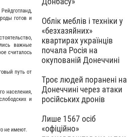
Донбасу»
Рейдготланд,
роды готов и
Облік меблів і техніки у
«безхазяйних»
стоятельство,
квартирах українців
ились важные
почала Росія на
рое считалось
окупованій Донеччині
говый путь от
Троє людей поранені на
Донеччині через атаки
го населения,
російських дронів
слободских и
Лише 1567 осіб
«офіційно»
го не имеют.