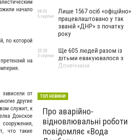
алистическим
ложили начало
Лише 1567 осіб «офіційно»
08:05
5 серпня
працевлаштовано у так
званій «ДНР» з початку
року
й, по которой
Ще 605 людей разом із
20:28
3 серпня
дітьми евакуювалося з
 претензий на
Донеччини
империя.
 зависели от
ТОП НОВИНИ
многие другие
вом служит, к
Про аварійно-
селка Донское
відновлювальні роботи
 сооружения,
повідомляє «Вода
т, что такие