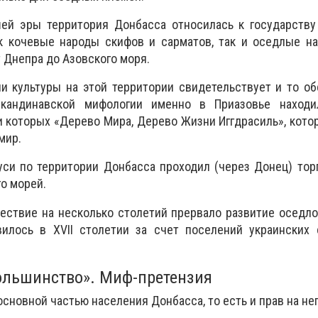
ей эры территория Донбасса относилась к государству 
к кочевые народы скифов и сарматов, так и оседлые на
т Днепра до Азовского моря.
и культуры на этой территории свидетельствует и то об
кандинавской мифологии именно в Приазовье наход
 которых «Дерево Мира, Дерево Жизни Иггдрасиль», кото
мир.
си по территории Донбасса проходил (через Донец) тор
о морей.
ествие на несколько столетий прервало развитие оседло
илось в XVII столетии за счет поселений украинских 
ольшинство». Миф-претензия
основной частью населения Донбасса, то есть и прав на не