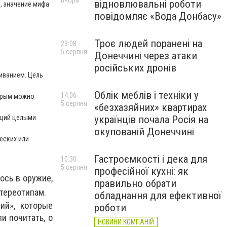
Вчора
відновлювальні роботи
, значение мифа
повідомляє «Вода Донбасу»
Троє людей поранені на
23:08
5 серпня
Донеччині через атаки
російських дронів
иванием. Цель
Облік меблів і техніки у
14:06
торым можно
5 серпня
«безхазяйних» квартирах
яций целыми
українців почала Росія на
окупованій Донеччині
еских или
Гастроємкості і дека для
10:30
5 серпня
професійної кухні: як
ось в оружие,
правильно обрати
тереотипам.
обладнання для ефективної
ий», которые
роботи
и почитать, о
НОВИНИ КОМПАНІЙ