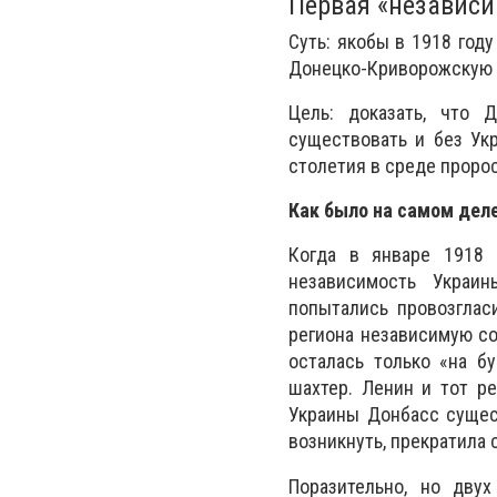
Первая «независ
Суть: якобы в 1918 год
Донецко-Криворожскую 
Цель: доказать, что 
существовать и без Ук
столетия в среде проро
Как было на самом дел
Когда в январе 1918 
независимость Украин
попытались провозглас
региона независимую со
осталась только «на б
шахтер. Ленин и тот ре
Украины Донбасс сущест
возникнуть, прекратила
Поразительно, но дву