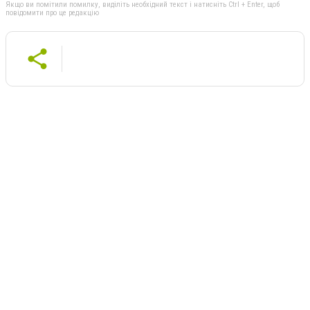
Якщо ви помітили помилку, виділіть необхідний текст і натисніть Ctrl + Enter, щоб
повідомити про це редакцію