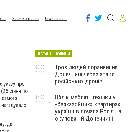
іша
Наши контакты
Оголошення
ОСТАННІ НОВИНИ
Троє людей поранені на
23:08
5 серпня
Донеччині через атаки
російських дронів
ю указу про
 (25 січня по
Облік меблів і техніки у
з самого
14:06
5 серпня
«безхазяйних» квартирах
и нагадувало
українців почала Росія на
окупованій Донеччині
ну, де
толи,