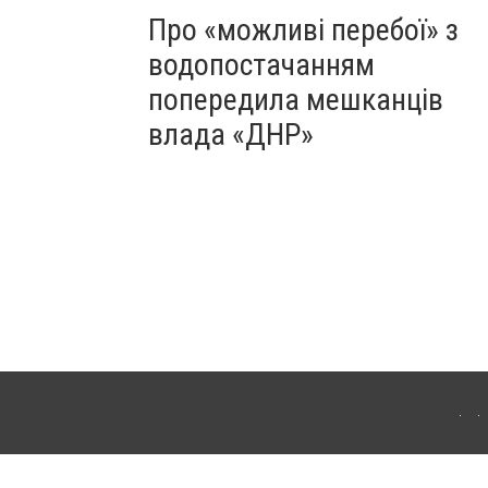
Про «можливі перебої» з
водопостачанням
попередила мешканців
влада «ДНР»
Для інтернет-видань обов'язкове розміщення прямого, відкритого для пошукових