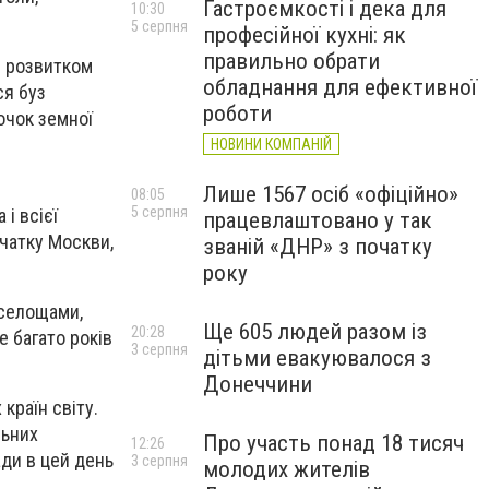
Гастроємкості і дека для
10:30
5 серпня
професійної кухні: як
правильно обрати
з розвитком
обладнання для ефективної
ся буз
роботи
очок земної
м
НОВИНИ КОМПАНІЙ
Лише 1567 осіб «офіційно»
08:05
5 серпня
і всієї
працевлаштовано у так
очатку Москви,
званій «ДНР» з початку
року
еселощами,
Ще 605 людей разом із
20:28
е багато років
3 серпня
дітьми евакуювалося з
Донеччини
 країн світу.
льних
Про участь понад 18 тисяч
12:26
ади в цей день
3 серпня
молодих жителів