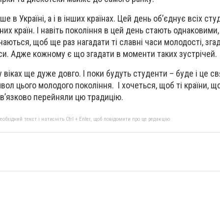
ше в Україні, а і в інших країнах. Цей день об’єднує всіх сту
різних країн. І навіть покоління в цей день стають однаковими
аються, щоб ще раз нагадати ті славні часи молодості, зга
аси. Адже кожному є що згадати в моменти таких зустрічей.
 віках ще дуже довго. І поки будуть студенти – буде і це св
ол цього молодого покоління. І хочеться, щоб ті країни, щ
ов’язково перейняли цю традицію.
бхідний текст і натисніть Ctrl + Enter, щоб повідомити про це редакцію