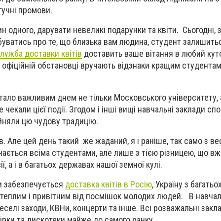
учні промови.
н одного, дарувати невеликі подарунки та квіти. Сьогодні, 
буватись про те, що близька вам людина, студент залишить
лужба доставки квітів
доставить ваше вітання в любий кут
в офіційній обстановці вручають відзнаки кращим студента
ало важливим днем не тільки Московського університету, а 
 чекали цієї події. Згодом і інші вищі навчальні заклади сп
рейняли цю чудову традицію.
. Але цей день такий же жаданий, я і раніше, так само з в
чається всіма студентами, але лише з тією різницею, що вж
ї, а і в багатьох державах нашої земної кулі.
и забезпечується
доставка квітів в Росію
, Україну з багатьох
 теплим і привітним від посмішок молодих людей. В навча
селі заходи, КВНи, концерти та інше. Всі розважальні закл
ірки та дискотеки майже до самого ранку.