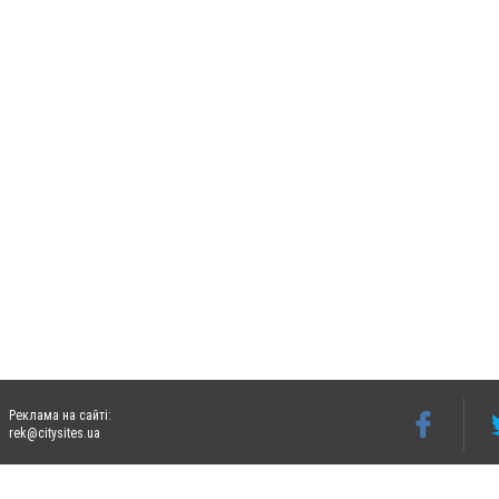
Реклама на сайті:
rek@citysites.ua
Допускається цитування матеріалів без отримання попередньої згоди 06242.ua за ум