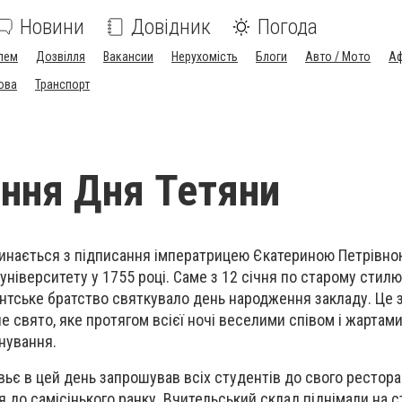
Новини
Довідник
Погода
лем
Дозвілля
Вакансии
Нерухомість
Блоги
Авто / Мото
Аф
ова
Транспорт
ння Дня Тетяни
чинається з підписання імператрицею Єкатериною Петрівно
ніверситету у 1755 році. Саме з 12 січня по старому стилю
нтське братство святкувало день народження закладу. Це 
е свято, яке протягом всієї ночі веселими співом і жартам
снування.
вьє в цей день запрошував всіх студентів до свого рестора
я до самісінького ранку. Вчительський склад піднімали на с