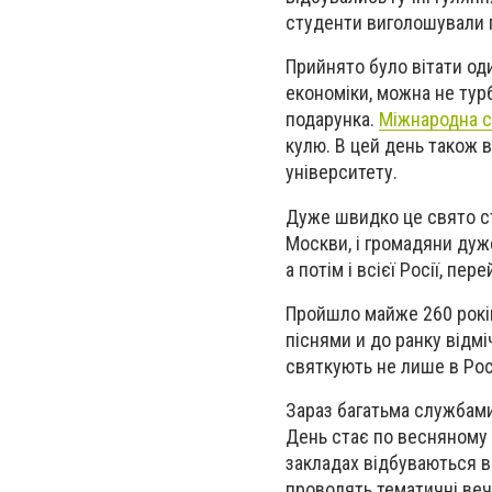
студенти виголошували г
Прийнято було вітати оди
економіки, можна не тур
подарунка.
Міжнародна с
кулю. В цей день також 
університету.
Дуже швидко це свято ст
Москви, і громадяни дуже
а потім і всієї Росії, пе
Пройшло майже 260 років
піснями и до ранку відмі
святкують не лише в Росі
Зараз багатьма службам
День стає по весняному
закладах відбуваються ве
проводять тематичні веч