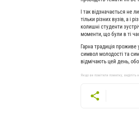
І так відзначається не ли
тільки різних вузів, а і 
колишні студенти зустріч
моменти, що були в ті ч
Гарна традиція проживе у
символ молодості та симв
відмічають цей день, об
Якщо ви помітили помилку, виділіть нео