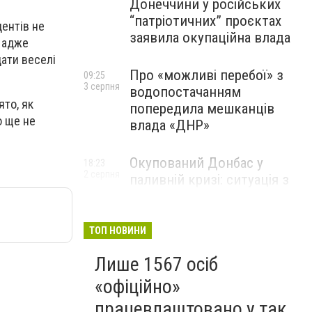
Донеччини у російських
“патріотичних” проєктах
дентів не
заявила окупаційна влада
, адже
дати веселі
Про «можливі перебої» з
09:25
3 серпня
водопостачанням
ято, як
попередила мешканців
о ще не
влада «ДНР»
Окупований Донбас у
18:23
2 серпня
паливній кризі: ситуація з
цінами, чергами та прогноз
експерта
ТОП НОВИНИ
Лише 1567 осіб
«офіційно»
працевлаштовано у так