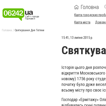
Головна
Карта городских проб
Карта міста
Довідк
Головна
Святкування Дня Тетяни
15:41, 13 липня 2015 р.
Святкува
Історія цього дня розпо
відкриття Московського у
новому) 1756 року студе
початку було дуже весел
всьому місту про своє і
Господар «Ермітажу» Олі
відбувались гучні гулянн