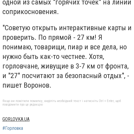
одной из самых "горячих точек" на линии
соприкосновения.
"Советую открыть интерактивные карты и
проверить. По прямой - 27 км! Я
понимаю, товарищи, пиар и все дела, но
нужно быть как-то честнее. Хотя,
горловчане, живущие в 3-7 км от фронта,
и "27" посчитают за безопасный отдых", -
пишет Воронов.
Якщо ви помітили помилку, виділіть необхідний текст і натисніть Ctrl + Enter, щоб
повідомити про це редакцію
GORLOVKA.UA
#Горловка