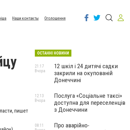
іша
Наши контакты
Оголошення
ОСТАННІ НОВИНИ
йцу
12 шкіл і 24 дитячі садки
21:17
Вчора
закрили на окупованій
Донеччині
Послуга «Соціальне таксі»
12:13
Вчора
доступна для переселенців
з Донеччини
ласти, пишет
Про аварійно-
08:11
район)