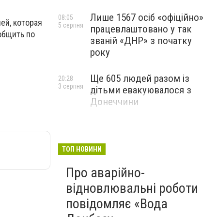
Лише 1567 осіб «офіційно»
08:05
ей, которая
5 серпня
працевлаштовано у так
общить по
званій «ДНР» з початку
року
Ще 605 людей разом із
20:28
3 серпня
дітьми евакуювалося з
Донеччини
ТОП НОВИНИ
Про аварійно-
відновлювальні роботи
повідомляє «Вода