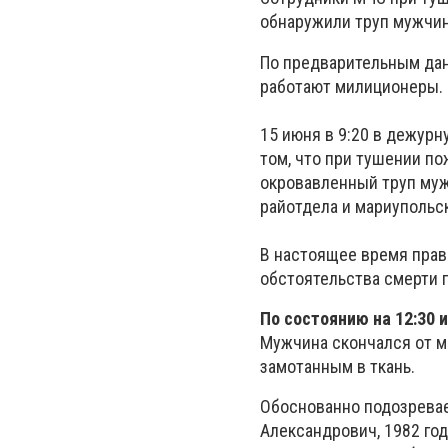
обнаружили труп мужчи
По предварительным дан
работают милиционеры.
15 июня в 9:20 в дежур
том, что при тушении п
окровавленный труп му
райотдела и мариупольс
В настоящее время прав
обстоятельства смерти 
По состоянию на 12:30 
Мужчина скончался от м
замотанным в ткань.
Обоснованно подозрева
Александрович, 1982 год