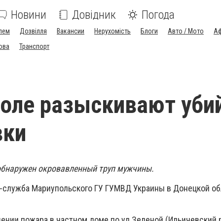
Новини
Довідник
Погода
лем
Дозвілля
Вакансии
Нерухомість
Блоги
Авто / Мото
Аф
ова
Транспорт
оле разыскивают уби
вки
обнаружен окровавленный труп мужчины.
-служба Мариупольского ГУ ГУМВД Украины в Донецкой об
ении пожара в частном доме по ул.Зеленой (Ильичевский 