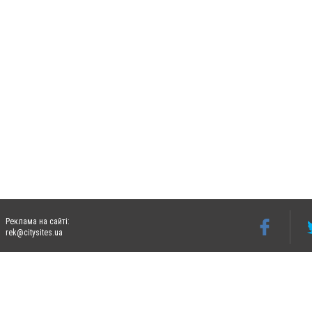
Реклама на сайті:
rek@citysites.ua
Допускається цитування матеріалів без отримання попередньої згоди 06242.ua за ум
систем гіперпосилання на цитовані статті не нижче другого абзацу в тексті або в я
Матеріали з плашками "Новини компаній", "Промо", "Партнерський матеріал", "Партнер