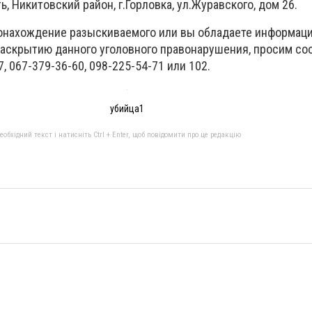
, Никитовский район, г.Горловка, ул.Журавского, дом 26.
онахождение разыскиваемого или вы обладаете информаци
аскрытию данного уголовного правонарушения, просим со
, 067-379-36-60, 098-225-54-71 или 102.
убийца1
бхідний текст і натисніть Ctrl + Enter, щоб повідомити про це редакцію