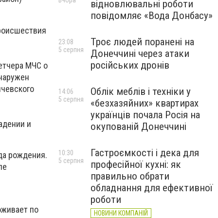
Вчора
відновлювальні роботи
повідомляє «Вода Донбасу»
происшествия
Троє людей поранені на
23:08
5 серпня
Донеччині через атаки
російських дронів
етчера МЧС о
бнаружен
ичевского
Облік меблів і техніки у
14:06
5 серпня
«безхазяйних» квартирах
українців почала Росія на
адении и
окупованій Донеччині
Гастроємкості і дека для
10:30
да рождения.
5 серпня
професійної кухні: як
ле
правильно обрати
обладнання для ефективної
роботи
оживает по
НОВИНИ КОМПАНІЙ