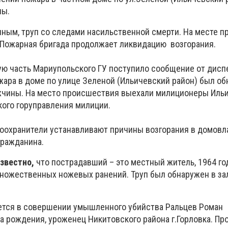
ны.
ным, труп со следами насильственной смерти. На месте 
 Пожарная бригада продолжает ликвидацию возгорания.
ную часть Мариупольского ГУ поступило сообщение от дисп
ожара в доме по улице Зеленой (Ильичевский район) был о
жчины. На место происшествия выехали милиционеры Иль
кого горуправления милиции.
оохранители устанавливают причины возгорания в домовл
гражданина.
известно,
что пострадавший – это местный житель, 1964 го
ножественных ножевых ранений. Труп был обнаружен в за
ется в совершении умышленного убийства Ральцев Роман
а рождения, уроженец Никитовского района г.Горловка. Пр