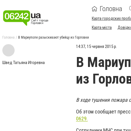
Головна
Карта городских проб
Карта міста
Довідк
Головна
В Мариуполе разыскивают убийцу из Горловки
14:37, 15 червня 2015 р.
В Мариуп
Швед Татьяна Игоревна
из Горло
В ходе тушения пожара 
Об этом сообщает пресс
0629.
Сотрудники МЧС при туш