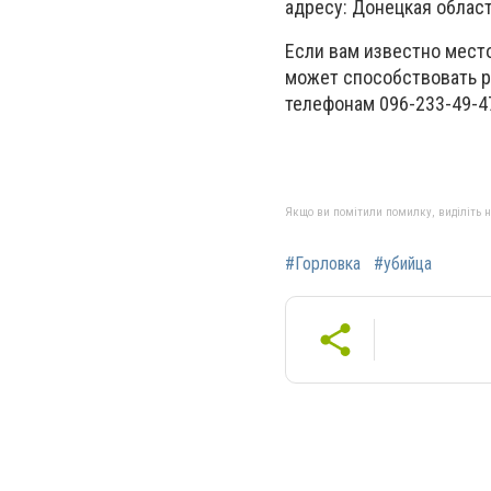
адресу: Донецкая область
Если вам известно мест
может способствовать р
телефонам 096-233-49-47
Якщо ви помітили помилку, виділіть нео
#Горловка
#убийца