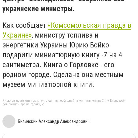
украинские министры.
Как сообщает
«Комсомольская правда в
Украине»
, министру топлива и
энергетики Украины Юрию Бойко
подарили миниатюрную книгу -7 на 4
сантиметра. Книга o Горловке - его
родном городе. Сделана она местным
музеем миниатюрной книги.
Якщо ви помітили помилку, виділіть необхідний текст і натисніть Ctrl + Enter, щоб
повідомити про це редакцію
Билинский Александр Александрович