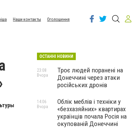
іша
Наши контакты
Оголошення
ОСТАННІ НОВИНИ
а
Троє людей поранені на
23:08
Вчора
Донеччині через атаки
»
російських дронів
Облік меблів і техніки у
14:06
льтуры
Вчора
«безхазяйних» квартирах
українців почала Росія на
окупованій Донеччині