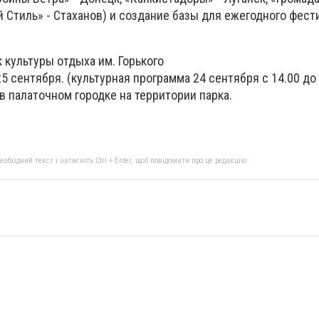
 Стиль» - Стаханов) и создание базы для ежегодного фест
 культуры отдыха им. Горького
5 сентября. (культурная программа 24 сентября с 14.00 до 
 палаточном городке на территории парка.
бхідний текст і натисніть Ctrl + Enter, щоб повідомити про це редакцію