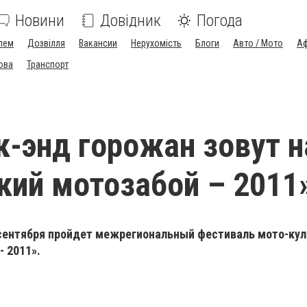
Новини
Довідник
Погода
лем
Дозвілля
Вакансии
Нерухомість
Блоги
Авто / Мото
Аф
ова
Транспорт
ик-энд горожан зовут н
кий мотозабой – 2011
 сентября пройдет межрегиональный фестиваль мото-ку
- 2011».