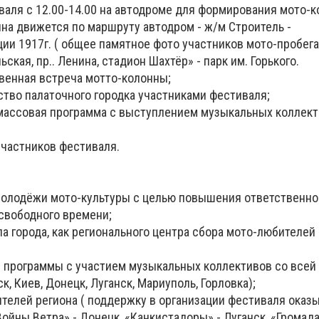
валя с 12.00-14.00 на автодроме для формирования мото-к
нна движется по маршруту автодром - ж/м Строитель -
ции 1917г. ( общее памятное фото участников мото-пробега
ская, пр.. Ленина, стадион Шахтёр» - парк им. Горького.
ственная встреча мотто-колонны;
йство палаточного городка участниками фестиваля;
о-массовая программа с выступлением музыкальных коллект
участников фестиваля.
молодёжи мото-культуры с целью повышения ответственно
свободного времени;
а города, как регионального центра сбора мото-любителей 
й программы с участием музыкальных коллективов со всей
, Киев, Донецк, Луганск, Мариуполь, Горловка);
телей региона ( поддержку в организации фестиваля оказ
йны Ветра» - Донецк, «Канкистадоры» - Луганск, «Громада