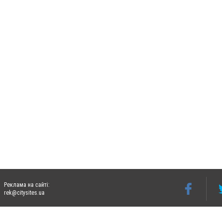
Реклама на сайті:
rek@citysites.ua
Допускається цитування матеріалів без отримання попередньої згоди 06242.ua за ум