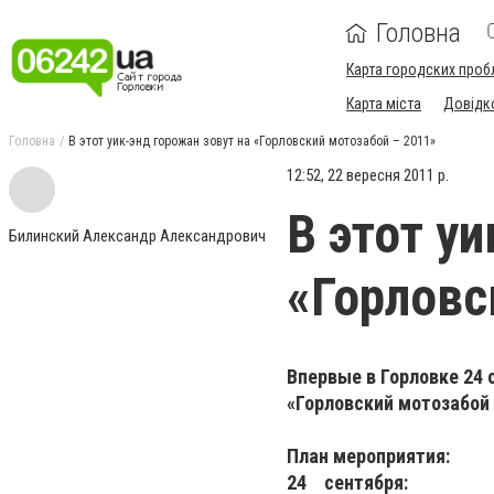
Головна
Карта городских проб
Карта міста
Довідк
Головна
В этот уик-энд горожан зовут на «Горловский мотозабой – 2011»
12:52, 22 вересня 2011 р.
В этот у
Билинский Александр Александрович
«Горловс
Впервые в Горловке 24
«Горловский мотозабой 
План мероприятия:
24 сентября: