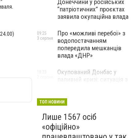
Донеччини у російських
иваля.
“патріотичних” проєктах
заявила окупаційна влада
Про «можливі перебої» з
24.00)
09:25
3 серпня
водопостачанням
попередила мешканців
влада «ДНР»
Окупований Донбас у
18:23
2 серпня
паливній кризі: ситуація з
цінами, чергами та прогноз
експерта
ТОП НОВИНИ
Лише 1567 осіб
«офіційно»
працевлаштовано у так