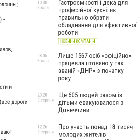
Гастроємкості і дека для
10:30
олонны;
Вчора
професійної кухні: як
правильно обрати
) -
обладнання для ефективної
роботи
НОВИНИ КОМПАНІЙ
ивов,
Лише 1567 осіб «офіційно»
08:05
Вчора
працевлаштовано у так
званій «ДНР» з початку
року
сти и
Ще 605 людей разом із
20:28
3 серпня
(все дороги
дітьми евакуювалося з
Донеччини
Про участь понад 18 тисяч
12:26
ывают
3 серпня
молодих жителів
» -