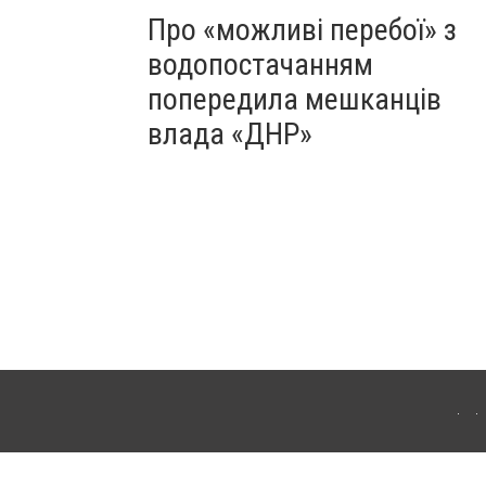
Про «можливі перебої» з
водопостачанням
попередила мешканців
влада «ДНР»
Для інтернет-видань обов'язкове розміщення прямого, відкритого для пошукових