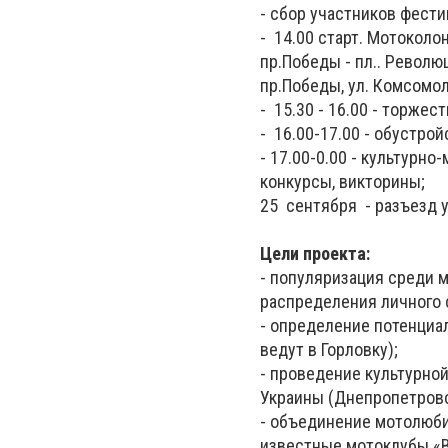
- сбор участников фести
- 14.00 старт. Мотоколо
пр.Победы - пл.. Револю
пр.Победы, ул. Комсомоль
- 15.30 - 16.00 - торже
- 16.00-17.00 - обустро
- 17.00-0.00 - культурн
конкурсы, викторины;
25 сентября - разъезд 
Цели проекта:
- популяризация среди 
распределения личного 
- определение потенциал
ведут в Горловку);
- проведение культурно
Украины (Днепропетровск
- объединение мотолюби
известные мотоклубы «Во