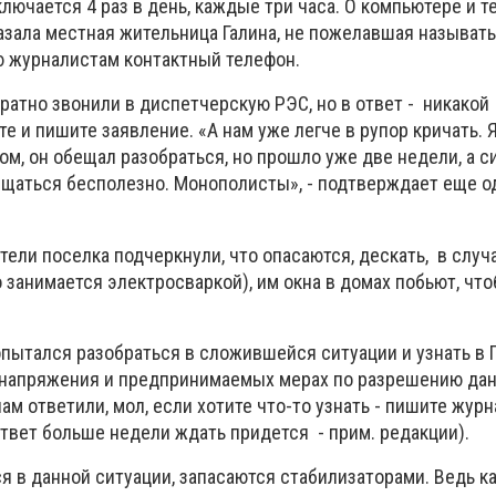
тключается 4 раз в день, каждые три часа. О компьютере и т
казала местная жительница Галина, не пожелавшая называт
 журналистам контактный телефон.
ратно звонили в диспетчерскую РЭС, но в ответ - никакой
те и пишите заявление. «А нам уже легче в рупор кричать. 
ом, он обещал разобраться, но прошло уже две недели, а с
общаться бесполезно. Монополисты», - подтверждает еще о
ели поселка подчеркнули, что опасаются, дескать, в случ
о занимается электросваркой), им окна в домах побьют, чт
пытался разобраться в сложившейся ситуации и узнать в 
 напряжения и предпринимаемых мерах по разрешению да
м ответили, мол, если хотите что-то узнать - пишите жур
ответ больше недели ждать придется - прим. редакции).
 в данной ситуации, запасаются стабилизаторами. Ведь к