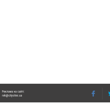
Реклама на сайті:
rek@citysites.ua
Допускається цитування матеріалів без отримання попередньої згоди 06242.ua за ум