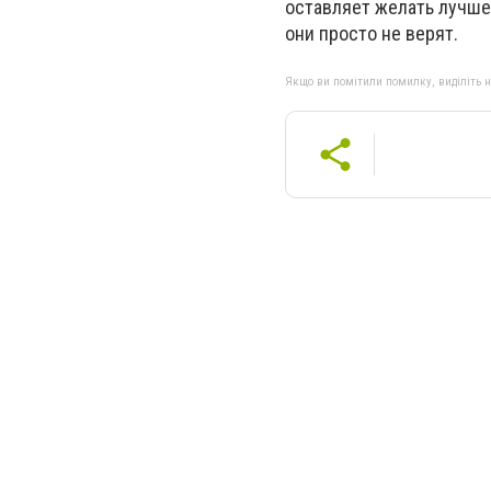
оставляет желать лучшег
они просто не верят.
Якщо ви помітили помилку, виділіть нео