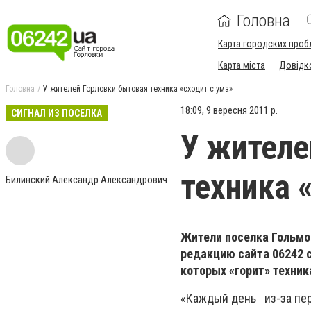
Головна
Карта городских проб
Карта міста
Довідк
Головна
У жителей Горловки бытовая техника «сходит с ума»
18:09, 9 вересня 2011 р.
СИГНАЛ ИЗ ПОСЕЛКА
У жителе
техника 
Билинский Александр Александрович
Жители поселка Гольмов
редакцию сайта 06242 
которых «горит» техник
«Каждый день из-за пер