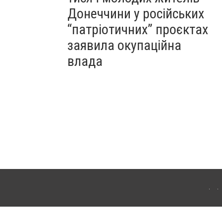
Донеччини у російських
“патріотичних” проєктах
заявила окупаційна
влада
Для інтернет-видань обов'язкове розміщення прямого, відкритого для пошукових