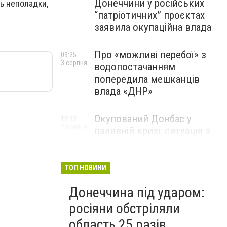
Донеччини у російських
ь неполадки,
“патріотичних” проєктах
заявила окупаційна влада
Про «можливі перебої» з
09:25
3 серпня
водопостачанням
попередила мешканців
влада «ДНР»
Окупований Донбас у
18:23
2 серпня
паливній кризі: ситуація з
цінами, чергами та прогноз
експерта
ТОП НОВИНИ
Донеччина під ударом:
росіяни обстріляли
область 25 разів,