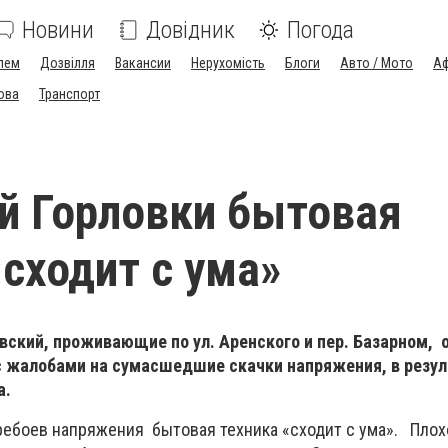
Новини
Довідник
Погода
лем
Дозвілля
Вакансии
Нерухомість
Блоги
Авто / Мото
Аф
ова
Транспорт
й Горловки бытовая
«сходит с ума»
ский, проживающие по ул. Аренского и пер. Базарном, 
с жалобами на сумасшедшие скачки напряжения, в резу
а.
ебоев напряжения бытовая техника «сходит с ума». Плох