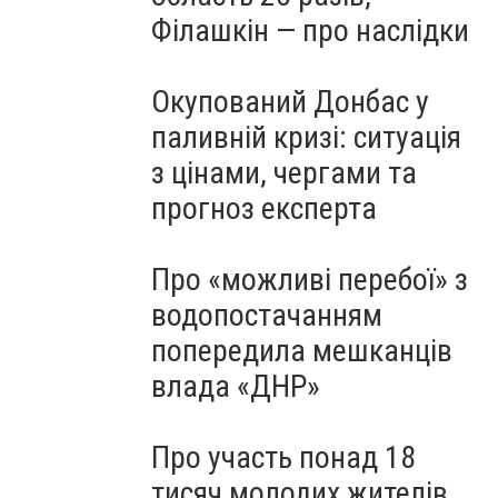
Філашкін — про наслідки
Окупований Донбас у
паливній кризі: ситуація
з цінами, чергами та
прогноз експерта
Про «можливі перебої» з
водопостачанням
попередила мешканців
влада «ДНР»
Про участь понад 18
тисяч молодих жителів