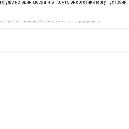
о уже не один месяц и в то, что энергетики могут устранит
бхідний текст і натисніть Ctrl + Enter, щоб повідомити про це редакцію