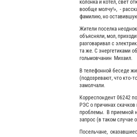
колонка и котел, свет о
вообще молчу!», - расс
фамилию, но оставившую
Жители поселка неоднок
объясняли, мол, приходи
разговаривал с электрик
та же. С энергетиками 
гольмовчанин Михаил.
В телефонной беседе жит
(подозревают, что кто-т
замолчали.
Корреспондент 06242 по
РЭС о причинах скачков
проблемы. В приемной на
запрос (в таком случае 
Посельчане, оказавшиеся