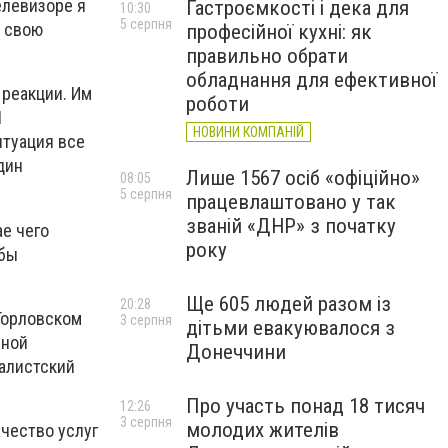
елевизоре я
Гастроємкості і дека для
10:30
5 серпня
ь свою
професійної кухні: як
правильно обрати
обладнання для ефективної
 реакции. Им
роботи
Я
НОВИНИ КОМПАНІЙ
итуация все
дин
Лише 1567 осіб «офіційно»
08:05
5 серпня
працевлаштовано у так
званій «ДНР» з початку
ае чего
року
обы
Ще 605 людей разом із
20:28
Горловском
3 серпня
дітьми евакуювалося з
нной
Донеччини
налистский
Про участь понад 18 тисяч
12:26
3 серпня
молодих жителів
ачество услуг