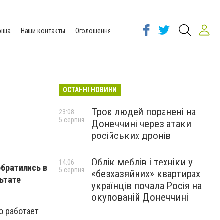
іша
Наши контакты
Оголошення
ОСТАННІ НОВИНИ
Троє людей поранені на
23:08
5 серпня
Донеччині через атаки
російських дронів
Облік меблів і техніки у
14:06
обратились в
5 серпня
«безхазяйних» квартирах
льтате
українців почала Росія на
окупованій Донеччині
о работает