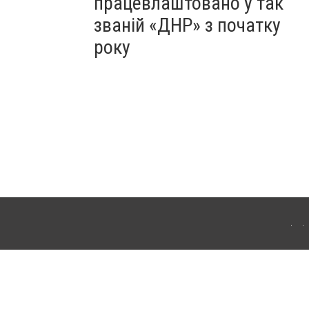
працевлаштовано у так
званій «ДНР» з початку
року
Для інтернет-видань обов'язкове розміщення прямого, відкритого для пошукових
лама" публікуються на правах реклами.