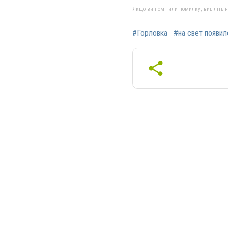
Якщо ви помітили помилку, виділіть нео
#Горловка
#на свет появи