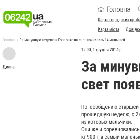
Головна
Карта городских проб
Карта міста
Довідк
Головна
За минувшую неделю в Горловке на свет появились 14 малышей
12:00, 1 грудня 2014 р.
За минув
Диана
свет поя
По сообщению старшей 
прошедшую неделю, с 24 
из которых мальчики.
Они же и соревновались
кг 900 г, а самый маленьки