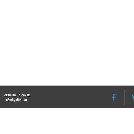
Реклама на сайті:
rek@citysites.ua
Допускається цитування матеріалів без отримання попередньої згоди 06242.ua за ум
систем гіперпосилання на цитовані статті не нижче другого абзацу в тексті або в я
Матеріали з плашками "Новини компаній", "Промо", "Партнерський матеріал", "Партнер