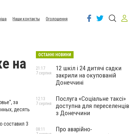
іша
Наши контакты
Оголошення
ОСТАННІ НОВИНИ
е на
12 шкіл і 24 дитячі садки
21:17
7 серпня
закрили на окупованій
Донеччині
Послуга «Соціальне таксі»
12:13
ье", за
7 серпня
доступна для переселенців
енных, десять
з Донеччини
о составил 3
Про аварійно-
08:11