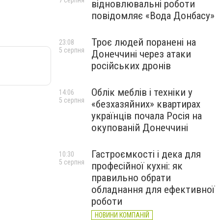
7 серпня
відновлювальні роботи
повідомляє «Вода Донбасу»
Троє людей поранені на
23:08
5 серпня
Донеччині через атаки
російських дронів
Облік меблів і техніки у
14:06
5 серпня
«безхазяйних» квартирах
українців почала Росія на
окупованій Донеччині
Гастроємкості і дека для
10:30
5 серпня
професійної кухні: як
правильно обрати
обладнання для ефективної
роботи
НОВИНИ КОМПАНІЙ