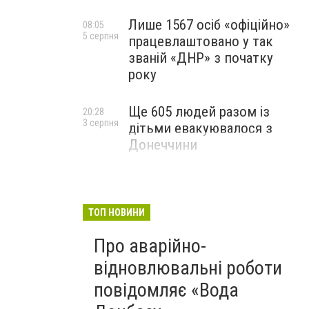
Лише 1567 осіб «офіційно»
08:05
5 серпня
працевлаштовано у так
званій «ДНР» з початку
року
Ще 605 людей разом із
20:28
3 серпня
дітьми евакуювалося з
Донеччини
ТОП НОВИНИ
Про аварійно-
відновлювальні роботи
повідомляє «Вода