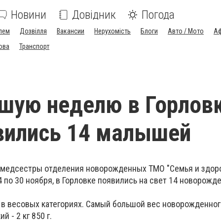
Новини
Довідник
Погода
лем
Дозвілля
Вакансии
Нерухомість
Блоги
Авто / Мото
Аф
ова
Транспорт
шую неделю в Горловк
вились 14 малышей
медсестры отделения новорожденных ТМО "Семья и здоров
по 30 ноября, в Горловке появились на свет 14 новорожд
 в весовых категориях. Самый большой вес новорожденног
й - 2 кг 850 г.