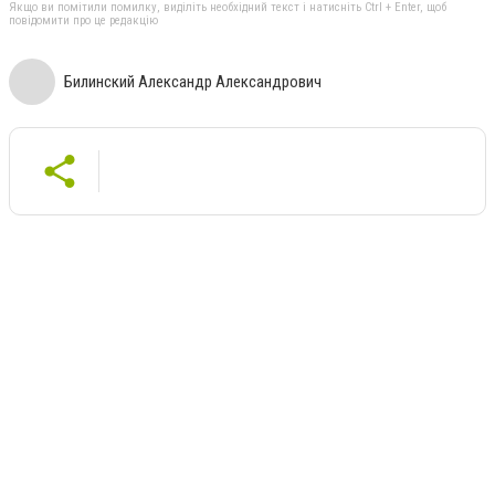
Якщо ви помітили помилку, виділіть необхідний текст і натисніть Ctrl + Enter, щоб
повідомити про це редакцію
Билинский Александр Александрович