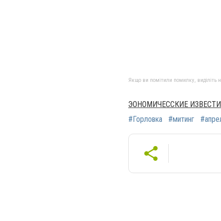
Якщо ви помітили помилку, виділіть нео
ЭОНОМИЧЕССКИЕ ИЗВЕСТИ
#Горловка
#митинг
#апре