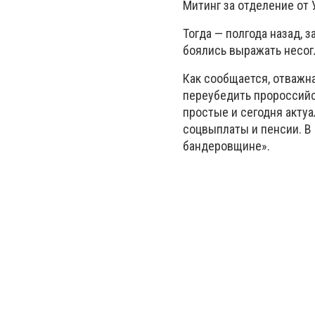
Митинг за отделение от 
Тогда — полгода назад, 
боялись выражать несогл
Как сообщается, отважн
переубедить пророссийс
простые и сегодня актуа
соцвыплаты и пенсии. В 
бандеровщине».