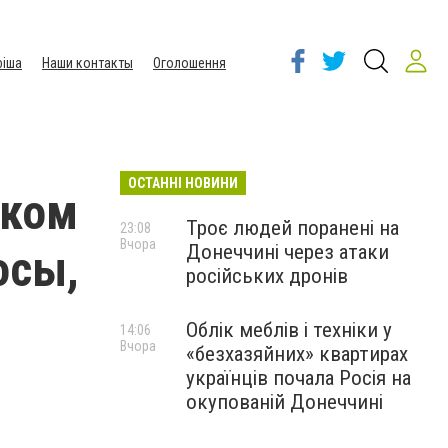
іша
Наши контакты
Оголошення
ОСТАННІ НОВИНИ
ском
Троє людей поранені на
23:08
Вчора
Донеччині через атаки
осы,
російських дронів
Облік меблів і техніки у
14:06
Вчора
«безхазяйних» квартирах
українців почала Росія на
окупованій Донеччині