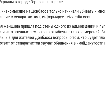
Украины в городе Горловка в апреле.
за инакомыслие на Донбассе только начинали убивать и мно
асие с сепаратистами, информирует еizvestia.com.
ая женщина пришла под стены одного из админзданий и пы
ки настроенных земляков в ошибочности их намерений. З
льные для жителей Донбасса вопросы о том, кто будет пла
ответ от сепаратистов звучат обвинения в «майданутости 