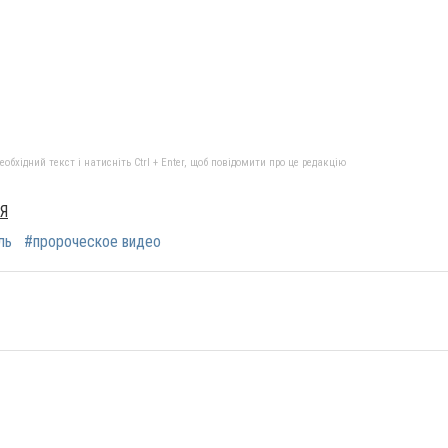
бхідний текст і натисніть Ctrl + Enter, щоб повідомити про це редакцію
Я
ль
#пророческое видео