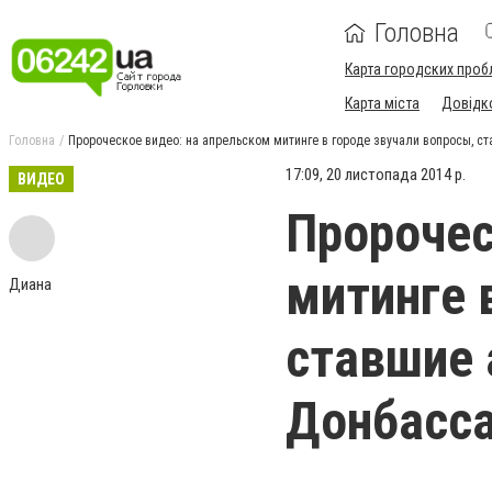
Головна
Карта городских проб
Карта міста
Довідк
Головна
Пророческое видео: на апрельском митинге в городе звучали вопросы, с
17:09, 20 листопада 2014 р.
ВИДЕО
Пророчес
митинге 
Диана
ставшие 
Донбасса