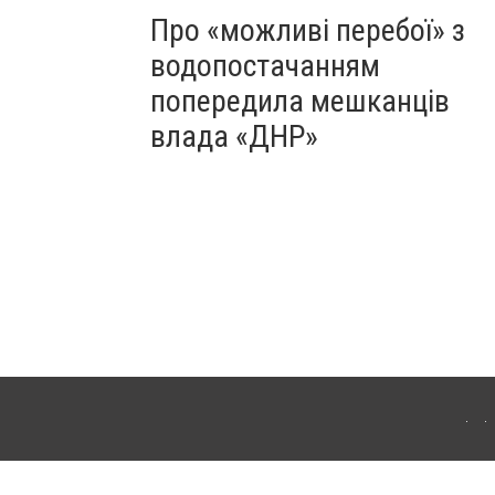
Про «можливі перебої» з
водопостачанням
попередила мешканців
влада «ДНР»
Для інтернет-видань обов'язкове розміщення прямого, відкритого для пошукових