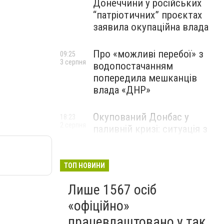
Донеччини у російських
“патріотичних” проєктах
заявила окупаційна влада
Про «можливі перебої» з
09:25
3 серпня
водопостачанням
попередила мешканців
влада «ДНР»
Окупований Донбас у
18:23
2 серпня
паливній кризі: ситуація з
цінами, чергами та прогноз
експерта
ТОП НОВИНИ
Лише 1567 осіб
«офіційно»
працевлаштовано у так