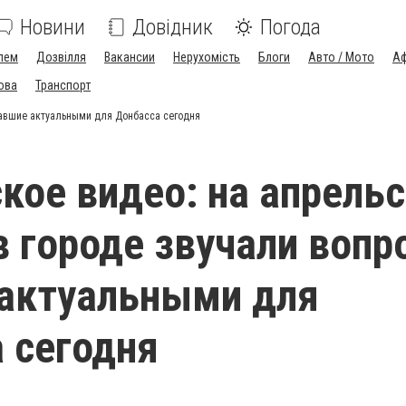
Новини
Довідник
Погода
лем
Дозвілля
Вакансии
Нерухомість
Блоги
Авто / Мото
Аф
ова
Транспорт
тавшие актуальными для Донбасса сегодня
кое видео: на апрель
в городе звучали вопр
актуальными для
 сегодня