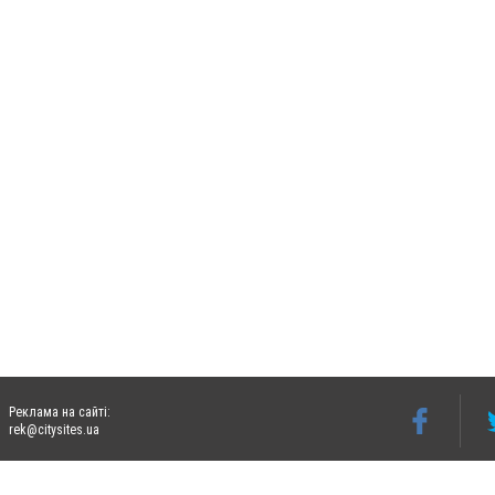
Реклама на сайті:
rek@citysites.ua
Допускається цитування матеріалів без отримання попередньої згоди 06242.ua за ум