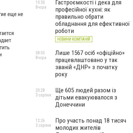
Гастроємкості і дека для
10:30
Вчора
професійної кухні: як
гие еще не
правильно обрати
обладнання для ефективної
роботи
тается
НОВИНИ КОМПАНІЙ
адает
тить
Лише 1567 осіб «офіційно»
08:05
и
Вчора
працевлаштовано у так
званій «ДНР» з початку
року
Ще 605 людей разом із
20:28
3 серпня
дітьми евакуювалося з
Донеччини
Про участь понад 18 тисяч
12:26
3 серпня
молодих жителів