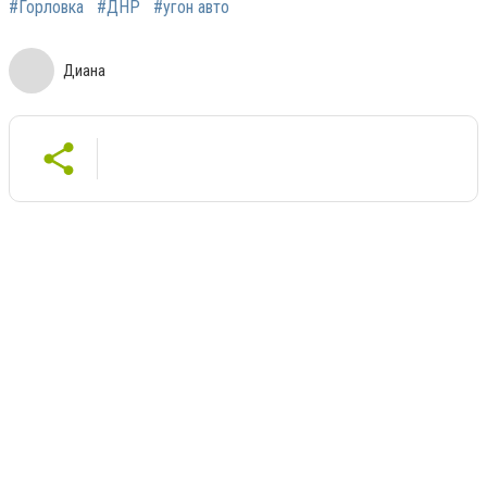
#Горловка
#ДНР
#угон авто
Диана