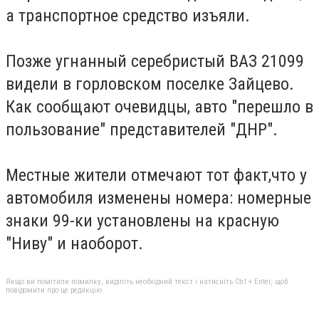
а транспортное средство изъяли.
Позже угнанный серебристый ВАЗ 21099
видели в горловском поселке Зайцево.
Как сообщают очевидцы, авто "перешло в
пользование" представителей "ДНР".
Местные жители отмечают тот факт,что у
автомобиля изменены номера: номерные
знаки 99-ки установлены на красную
"Ниву" и наоборот.
Якщо ви помітили помилку, виділіть необхідний текст і натисніть Ctrl + Enter, щоб
повідомити про це редакцію