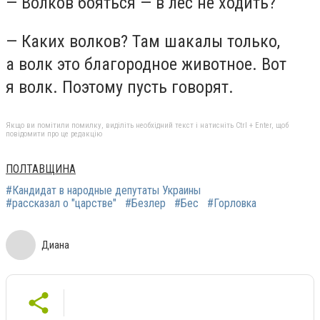
— Волков бояться — в лес не ходить?
— Каких волков? Там шакалы только,
а волк это благородное животное. Вот
я волк. Поэтому пусть говорят.
Якщо ви помітили помилку, виділіть необхідний текст і натисніть Ctrl + Enter, щоб
повідомити про це редакцію
ПОЛТАВЩИНА
#Кандидат в народные депутаты Украины
#рассказал о "царстве"
#Безлер
#Бес
#Горловка
Диана