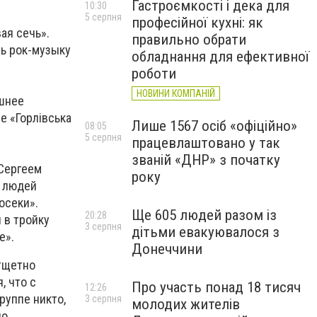
Гастроємкості і дека для
10:30
5 серпня
професійної кухні: як
ая сечь».
правильно обрати
ть рок-музыку
обладнання для ефективної
роботи
НОВИНИ КОМПАНІЙ
ашнее
е «Горлівська
Лише 1567 осіб «офіційно»
08:05
5 серпня
працевлаштовано у так
званій «ДНР» з початку
Сергеем
року
е людей
осеки».
Ще 605 людей разом із
20:28
 в тройку
3 серпня
дітьми евакуювалося з
е».
Донеччини
 тщетно
, что с
Про участь понад 18 тисяч
12:26
руппе никто,
3 серпня
молодих жителів
о.