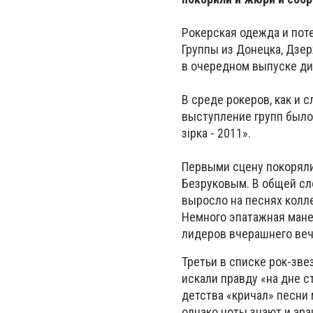
Рокерская одежда и поте
Группы из Донецка, Дзе
в очередном выпуске ди
В среде рокеров, как и 
выступление групп было
зірка - 2011».
Первыми сцену покорял
Безруковым. В общей сл
выросло на песнях колл
Немного эпатажная мане
лидеров вчерашнего веч
Третьи в списке рок-зве
искали правду «на дне с
детства «кричал» песни 
однако ноты знают и ар