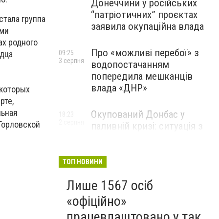
Донеччини у російських
“патріотичних” проєктах
тала группа
заявила окупаційна влада
ыми
ах родного
Про «можливі перебої» з
09:25
рдца
3 серпня
водопостачанням
попередила мешканців
влада «ДНР»
 которых
рте,
льная
Окупований Донбас у
18:23
2 серпня
«Горловской
паливній кризі: ситуація з
цінами, чергами та прогноз
експерта
ТОП НОВИНИ
Лише 1567 осіб
«офіційно»
працевлаштовано у так