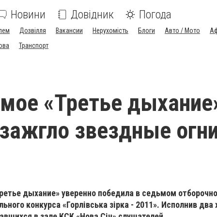
Новини
Довідник
Погода
лем
Дозвілля
Вакансии
Нерухомість
Блоги
Авто / Мото
Аф
ова
Транспорт
мое «Третье дыхание
зажгло звездные огн
Третье дыхание» уверенно победила в седьмом отборочн
ьного конкурса «Горлівська зірка - 2011». Исполнив два
авшихся в зале КСК «Нова Січ» слушателей.