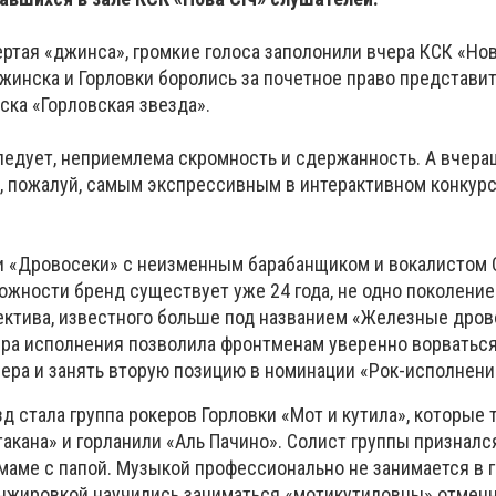
ртая «джинса», громкие голоса заполонили вчера КСК «Нов
ржинска и Горловки боролись за почетное право представи
ска «Горловская звезда».
следует, неприемлема скромность и сдержанность. А вчер
, пожалуй, самым экспрессивным в интерактивном конкурс
и «Дровосеки» с неизменным барабанщиком и вокалистом 
ожности бренд существует уже 24 года, не одно поколени
ектива, известного больше под названием «Железные дров
ра исполнения позволила фронтменам уверенно ворваться
ера и занять вторую позицию в номинации «Рок-исполнени
зд стала группа рокеров Горловки «Мот и кутила», которые
такана» и горланили «Аль Пачино». Солист группы признался
маме с папой. Музыкой профессионально не занимается в г
анжировкой научились заниматься «мотикутиловцы» отменн