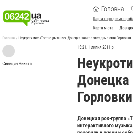
Головна
Карта городских проб
Карта міста
Довідк
Головна
Неукротимое «Третье дыхание» Донецка зажгло звездные огни Горловки
15:21, 1 липня 2011 р.
Неукроти
Синицин Никита
Донецка 
Горловки
Донецкая рок-группа «
интерактивного музыкал
покорили и жюри и собр