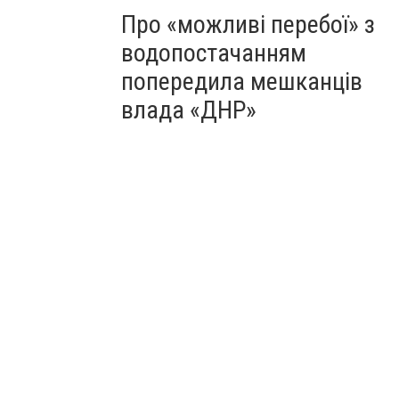
Про «можливі перебої» з
водопостачанням
попередила мешканців
влада «ДНР»