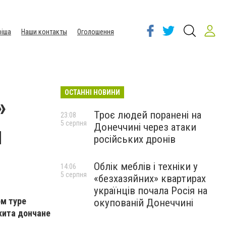
іша
Наши контакты
Оголошення
ОСТАННІ НОВИНИ
»
Троє людей поранені на
23:08
5 серпня
Донеччині через атаки
и
російських дронів
Облік меблів і техніки у
14:06
5 серпня
«безхазяйних» квартирах
українців почала Росія на
ом туре
окупованій Донеччині
 хита дончане