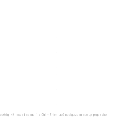
бхідний текст і натисніть Ctrl + Enter, щоб повідомити про це редакцію