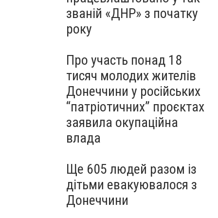
званій «ДНР» з початку
року
Про участь понад 18
тисяч молодих жителів
Донеччини у російських
“патріотичних” проєктах
заявила окупаційна
влада
Ще 605 людей разом із
дітьми евакуювалося з
Донеччини