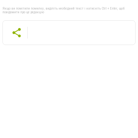
Якщо ви помітили помилку, виділіть необхідний текст і натисніть Ctrl + Enter, щоб
повідомити про це редакцію