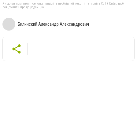
Якщо ви помітили помилку, виділіть необхідний текст і натисніть Ctrl + Enter, щоб
повідомити про це редакцію
Билинский Александр Александрович