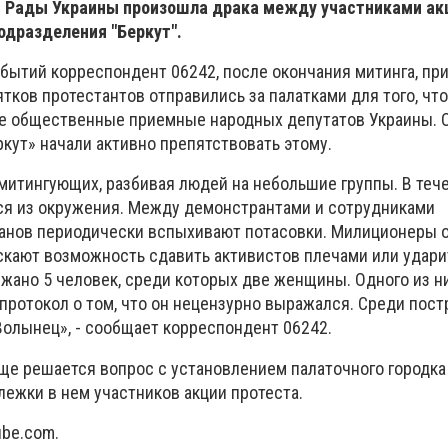
й Рады Украины произошла драка между участниками ак
одразделения "Беркут".
бытий корреспондент 06242, после окончания митинга, пр
ятков протестантов отправились за палатками для того, чт
е общественные приемные народных депутатов Украины. 
кут» начали активно препятствовать этому.
митингующих, разбивая людей на небольшие группы. В теч
я из окружения. Между демонстрантами и сотрудниками
анов периодически вспыхивают потасовки. Милиционеры 
ускают возможность сдавить активистов плечами или удари
жано 5 человек, среди которых две женщины. Одного из н
протокол о том, что он нецензурно выражался. Среди пос
Волынец», - сообщает корреспондент 06242.
ще решается вопрос с установлением палаточного городка
лежки в нем участников акции протеста.
ube.com.