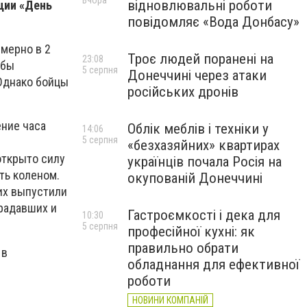
Вчора
відновлювальні роботи
ции «День
повідомляє «Вода Донбасу»
имерно в 2
Троє людей поранені на
23:08
обы
5 серпня
Донеччині через атаки
Однако бойцы
російських дронів
ение часа
Облік меблів і техніки у
14:06
5 серпня
«безхазяйних» квартирах
открыто силу
українців почала Росія на
ть коленом.
окупованій Донеччині
их выпустили
традавших и
Гастроємкості і дека для
10:30
5 серпня
професійної кухні: як
правильно обрати
 в
обладнання для ефективної
роботи
НОВИНИ КОМПАНІЙ