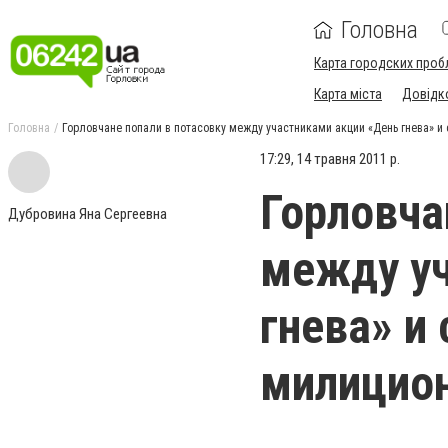
Головна
Карта городских проб
Карта міста
Довідк
Головна
Горловчане попали в потасовку между участниками акции «День гнева» 
17:29, 14 травня 2011 р.
Горловча
Дубровина Яна Сергеевна
между уч
гнева» и
милицио