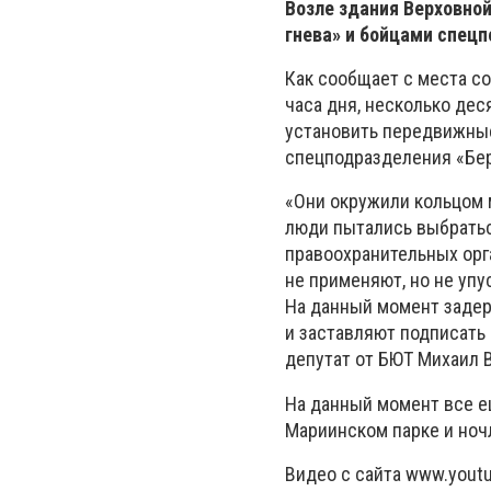
Возле здания Верховно
гнева» и бойцами спецп
Как сообщает с места со
часа дня, несколько дес
установить передвижны
спецподразделения «Бер
«Они окружили кольцом 
люди пытались выбратьс
правоохранительных орг
не применяют, но не уп
На данный момент задер
и заставляют подписать 
депутат от БЮТ Михаил 
На данный момент все е
Мариинском парке и ноч
Видео с сайта www.yout