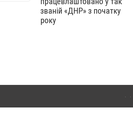
працевлаштовано у так
званій «ДНР» з початку
року
Для інтернет-видань обов'язкове розміщення прямого, відкритого для пошукових
лама" публікуються на правах реклами.