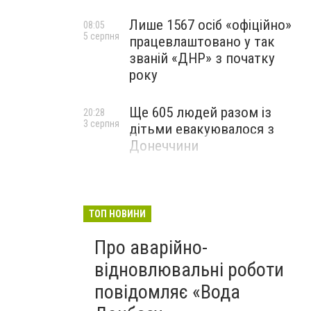
Лише 1567 осіб «офіційно»
08:05
5 серпня
працевлаштовано у так
званій «ДНР» з початку
року
Ще 605 людей разом із
20:28
3 серпня
дітьми евакуювалося з
Донеччини
ТОП НОВИНИ
Про аварійно-
відновлювальні роботи
повідомляє «Вода