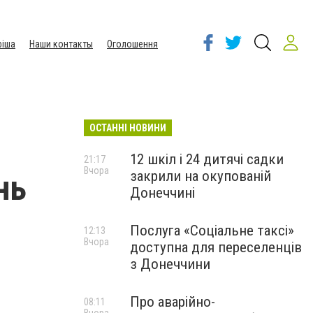
іша
Наши контакты
Оголошення
ОСТАННІ НОВИНИ
12 шкіл і 24 дитячі садки
21:17
Вчора
закрили на окупованій
нь
Донеччині
Послуга «Соціальне таксі»
12:13
Вчора
доступна для переселенців
з Донеччини
Про аварійно-
08:11