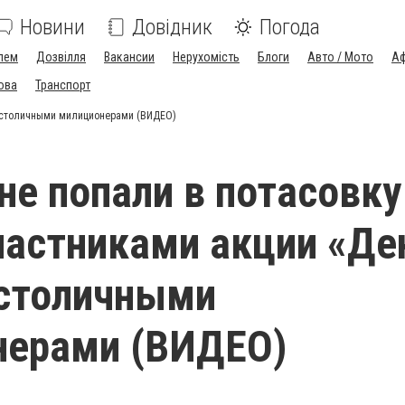
Новини
Довідник
Погода
лем
Дозвілля
Вакансии
Нерухомість
Блоги
Авто / Мото
Аф
ова
Транспорт
и столичными милиционерами (ВИДЕО)
не попали в потасовку
астниками акции «Де
 столичными
нерами (ВИДЕО)