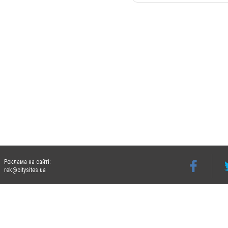
Реклама на сайті:
rek@citysites.ua
Допускається цитування матеріалів без отримання попередньої згоди 06242.ua за ум
систем гіперпосилання на цитовані статті не нижче другого абзацу в тексті або в я
Матеріали з плашками "Новини компаній", "Промо", "Партнерський матеріал", "Партнер