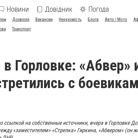
Новини
Довідник
Погода
лем
Дозвілля
Вакансии
Нерухомість
Блоги
Авто / Мото
Аф
ова
Транспорт
 в Горловке: «Абвер» 
стретились с боевика
о ссылкой на собственные источники, вчера в Горловке До
между «заместителем» «Стрелка» Гиркина, «Абвером» (он ж
и ДНР.