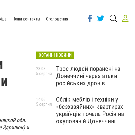
іша
Наши контакты
Оголошення
ОСТАННІ НОВИНИ
и
Троє людей поранені на
23:08
5 серпня
Донеччині через атаки
ми
російських дронів
Облік меблів і техніки у
14:06
5 серпня
«безхазяйних» квартирах
українців почала Росія на
нецкой обл.
окупованій Донеччині
е Здрилюк) и