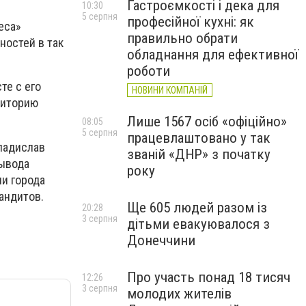
Гастроємкості і дека для
10:30
5 серпня
професійної кухні: як
еса»
правильно обрати
ностей в так
обладнання для ефективної
роботи
те с его
НОВИНИ КОМПАНІЙ
риторию
Лише 1567 осіб «офіційно»
08:05
5 серпня
працевлаштовано у так
ладислав
званій «ДНР» з початку
вывода
року
и города
бандитов.
Ще 605 людей разом із
20:28
3 серпня
дітьми евакуювалося з
Донеччини
Про участь понад 18 тисяч
12:26
3 серпня
молодих жителів