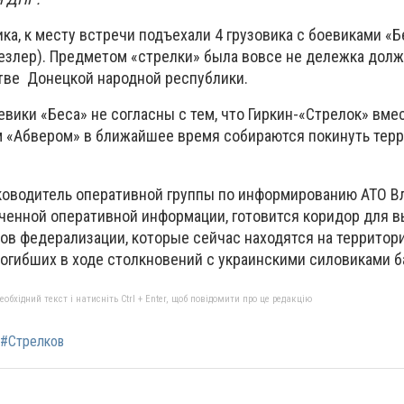
ка, к месту встречи подъехали 4 грузовика с боевиками «Б
езлер). Предметом «стрелки» была вовсе не дележка долж
тве Донецкой народной республики.
евики «Беса» не согласны с тем, что Гиркин-«Стрелок» вмес
 «Абвером» в ближайшее время собираются покинуть тер
ководитель оперативной группы по информированию АТО В
ученной оперативной информации, готовится коридор для 
ов федерализации, которые сейчас находятся на территори
 погибших в ходе столкновений с украинскими силовиками 
бхідний текст і натисніть Ctrl + Enter, щоб повідомити про це редакцію
#Стрелков