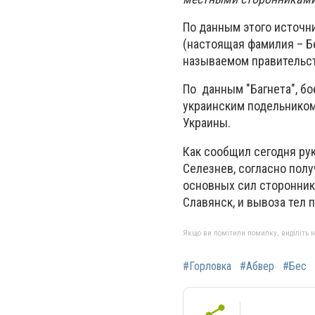
По данным этого источни
(настоящая фамилия – Б
называемом правительс
По данным "Багнета", бо
украинским подельником
Украины.
Как сообщил сегодня ру
Селезнев, согласно пол
основных сил сторонник
Славянск, и вывоза тел
Якщо ви помітили помилку, виділіть нео
#Горловка
#Абвер
#Бес