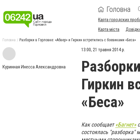
Головна
Карта городских проб
Карта міста
Довідк
Головна
Разборки в Горловке: «Абвер» и Гиркин встретились с боевиками «Беса»
13:00, 21 травня 2014 р.
Разборки
Куринная Инесса Александровна
Гиркин в
«Беса»
Как сообщает
«Багнет»
с
состоялась "разборка" 
местными сторонникам