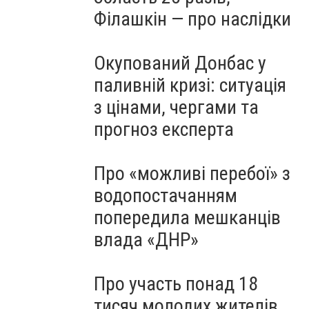
Філашкін — про наслідки
Окупований Донбас у
паливній кризі: ситуація
з цінами, чергами та
прогноз експерта
Про «можливі перебої» з
водопостачанням
попередила мешканців
влада «ДНР»
Про участь понад 18
тисяч молодих жителів