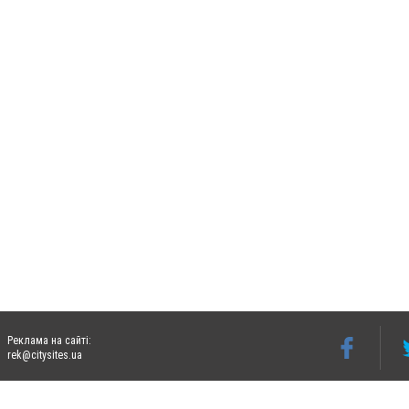
Реклама на сайті:
rek@citysites.ua
Допускається цитування матеріалів без отримання попередньої згоди 06242.ua за ум