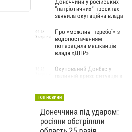
Донеччини у російських
“патріотичних” проєктах
заявила окупаційна влада
Про «можливі перебої» з
09:25
3 серпня
водопостачанням
попередила мешканців
влада «ДНР»
Окупований Донбас у
18:23
2 серпня
паливній кризі: ситуація з
цінами, чергами та прогноз
експерта
ТОП НОВИНИ
Донеччина під ударом:
росіяни обстріляли
область 25 разів,