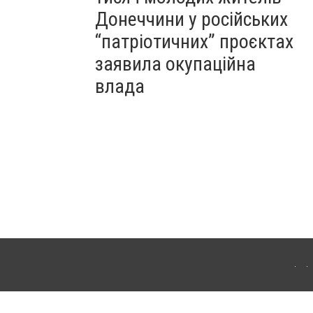
Донеччини у російських
“патріотичних” проєктах
заявила окупаційна
влада
Для інтернет-видань обов'язкове розміщення прямого, відкритого для пошукових