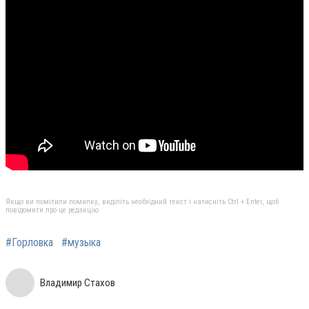
Якщо ви помітили помилку, виділіть необхідний текст і натисніть Ctrl + Enter, щоб
повідомити про це редакцію
#Горловка
#музыка
Владимир Стахов