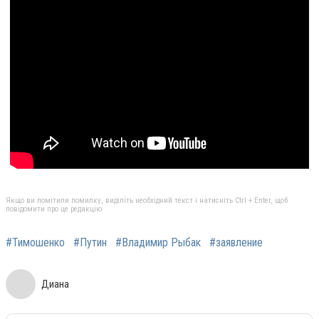
Якщо ви помітили помилку, виділіть необхідний текст і натисніть Ctrl + Enter, щоб
повідомити про це редакцію
#Тимошенко
#Путин
#Владимир Рыбак
#заявление
Диана