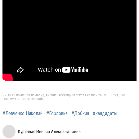
Якщо ви помітили помилку, виділіть необхідний текст і натисніть Ctrl + Enter, щоб
повідомити про це редакцію
#Левченко Николай
#Горловка
#Добкин
#кандидаты
Куринная Инесса Александровна