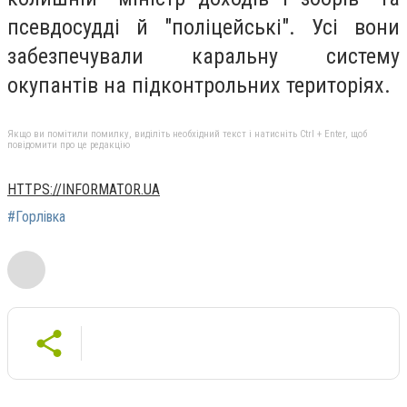
псевдосудді й "поліцейські". Усі вони
забезпечували каральну систему
окупантів на підконтрольних територіях.
Якщо ви помітили помилку, виділіть необхідний текст і натисніть Ctrl + Enter, щоб
повідомити про це редакцію
HTTPS://INFORMATOR.UA
#Горлівка