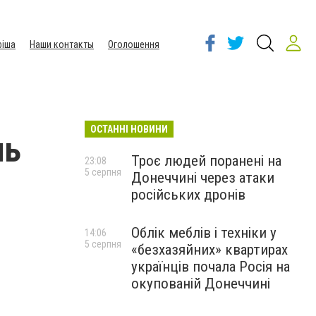
іша
Наши контакты
Оголошення
ОСТАННІ НОВИНИ
ль
Троє людей поранені на
23:08
5 серпня
Донеччині через атаки
російських дронів
Облік меблів і техніки у
14:06
5 серпня
«безхазяйних» квартирах
українців почала Росія на
окупованій Донеччині