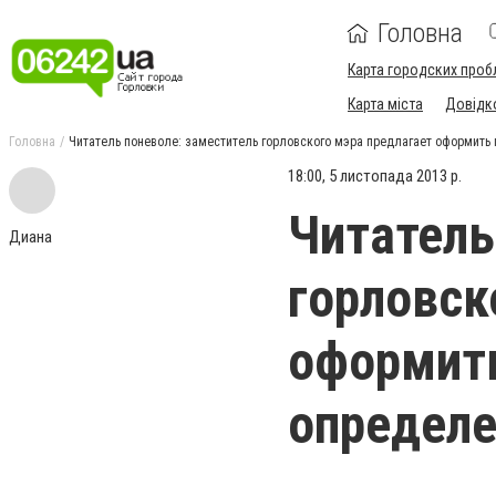
Головна
Карта городских проб
Карта міста
Довідк
Головна
Читатель поневоле: заместитель горловского мэра предлагает оформить
18:00, 5 листопада 2013 р.
Читатель
Диана
горловск
оформить
определе