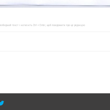
бхідний текст і натисніть Ctrl + Enter, щоб повідомити про це редакцію