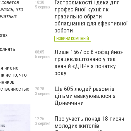
Гастроємкості і дека для
 советов
10:30
5 серпня
професійної кухні: як
алось, что
правильно обрати
ечатных
обладнання для ефективної
роботи
огах
НОВИНИ КОМПАНІЙ
полнять
Лише 1567 осіб «офіційно»
08:05
5 серпня
працевлаштовано у так
званій «ДНР» з початку
я них не
року
ж не то, что
очников
Ще 605 людей разом із
ественностью
20:28
3 серпня
дітьми евакуювалося з
Донеччини
Про участь понад 18 тисяч
12:26
3 серпня
молодих жителів