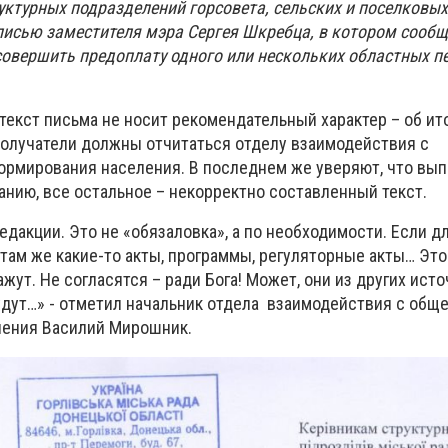
уктурных подразделений горсовета, сельских и поселковых
писью заместителя мэра Сергея Шкребца, в котором сообщ
овершить предоплату одного или нескольких областных п
 текст письма не носит рекомендательный характер – об ит
олучатели должны отчитаться отделу взаимодействия с
рмирования населения. В последнем же уверяют, что вы
анию, все остальное – некорректно составленный текст.
дакции. Это не «обязаловка», а по необходимости. Если дл
там же какие-то акты, программы, регуляторные акты… Это 
ажут. Не согласятся – ради Бога! Может, они из других ист
дут…» - отметил начальник отдела взаимодействия с общ
ления Василий Мирошник.