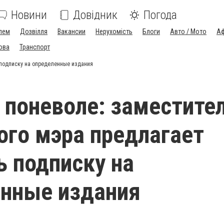
Новини
Довідник
Погода
лем
Дозвілля
Вакансии
Нерухомість
Блоги
Авто / Мото
Аф
ова
Транспорт
 подписку на определенные издания
 поневоле: заместите
ого мэра предлагает
 подписку на
нные издания