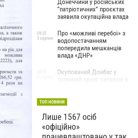
Донеччини у російських
“патріотичних” проєктах
заявила окупаційна влада
Про «можливі перебої» з
09:25
3 серпня
водопостачанням
попередила мешканців
влада «ДНР»
Окупований Донбас у
18:23
2 серпня
паливній кризі: ситуація з
цінами, чергами та прогноз
експерта
ТОП НОВИНИ
Лише 1567 осіб
«офіційно»
працевлаштовано у так