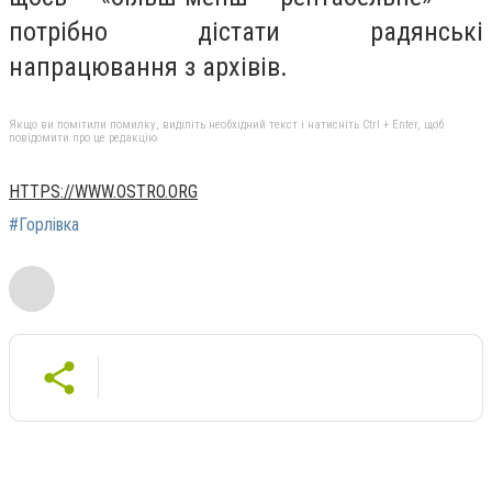
потрібно дістати радянські
напрацювання з архівів.
Якщо ви помітили помилку, виділіть необхідний текст і натисніть Ctrl + Enter, щоб
повідомити про це редакцію
HTTPS://WWW.OSTRO.ORG
#Горлівка