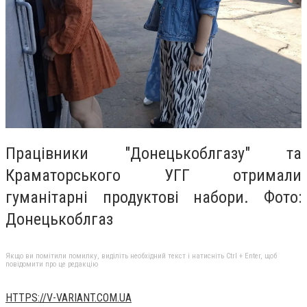
Працівники "Донецькоблгазу" та
Краматорського УГГ отримали
гуманітарні продуктові набори. Фото:
Донецькоблгаз
Якщо ви помітили помилку, виділіть необхідний текст і натисніть Ctrl + Enter, щоб
повідомити про це редакцію
HTTPS://V-VARIANT.COM.UA