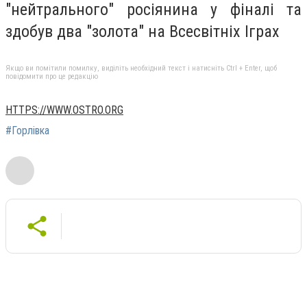
"нейтрального" росіянина у фіналі та
здобув два "золота" на Всесвітніх Іграх
Якщо ви помітили помилку, виділіть необхідний текст і натисніть Ctrl + Enter, щоб
повідомити про це редакцію
HTTPS://WWW.OSTRO.ORG
#Горлівка