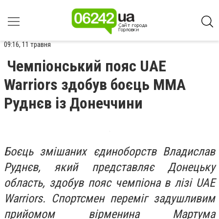
09:16, 11 травня
Чемпіонський пояс UAE
Warriors здобув боєць ММА
Руднєв із Донеччини
Боєць змішаних єдиноборств Владислав
Руднєв, який представляє Донецьку
область, здобув пояс чемпіона в лізі UAE
Warriors. Спортсмен переміг задушливим
прийомом вірменина Мартума