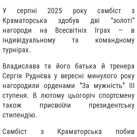
У серпні 2025 року самбіст з
Краматорська здобув дві "золоті"
нагороди на Всесвітніх Іграх — в
індивідуальному та командному
турнірах.
Владислава та його батька й тренера
Сергія Руднєва у вересні минулого року
нагородили орденами "За мужність" ІІІ
ступеня. В лютому цьогоріч спортсмену
також присвоїли президентську
стипендію.
Самбіст з Краматорська побив