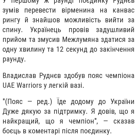
У першому ж раунді поєдинку Руднєв
зумів перевести вірменина на канвас
рингу й знайшов можливість вийти за
спину. Українець провів задушливий
прийом та змусив Межлумяна здатися за
одну хвилину та 12 секунд до закінчення
раунду.
Владислав Руднєв здобув пояс чемпіона
UAE Warriors у легкій вазі.
"(Пояс — ред.) Їде додому до України
Дуже дякую за підтримку. Я довів, що я
найкращий, що я чемпіон", — сказав
боєць в коментарі після поєдинку.