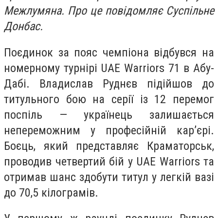
Межлумяна. Про це повідомляє Суспільне
Донбас.
Поєдинок за пояс чемпіона відбувся на
номерному турнірі UAE Warriors 71 в Абу-
Дабі. Владислав Руднєв підійшов до
титульного бою на серії із 12 перемог
поспіль — українець залишається
непереможним у професійній карʼєрі.
Боєць, який представляє Краматорськ,
проводив четвертий бій у UAE Warriors та
отримав шанс здобути титул у легкій вазі
до 70,5 кілограмів.