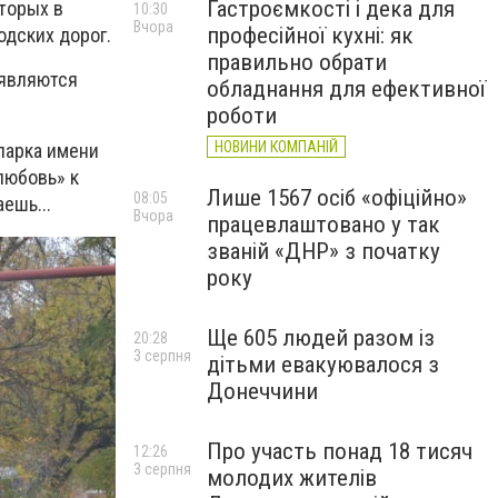
Гастроємкості і дека для
торых в
10:30
Вчора
професійної кухні: як
дских дорог.
правильно обрати
 являются
обладнання для ефективної
роботи
НОВИНИ КОМПАНІЙ
 парка имени
любовь» к
Лише 1567 осіб «офіційно»
08:05
ешь...
Вчора
працевлаштовано у так
званій «ДНР» з початку
року
Ще 605 людей разом із
20:28
3 серпня
дітьми евакуювалося з
Донеччини
Про участь понад 18 тисяч
12:26
3 серпня
молодих жителів