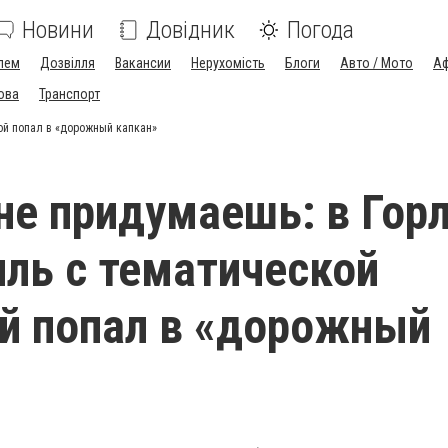
Новини
Довідник
Погода
лем
Дозвілля
Вакансии
Нерухомість
Блоги
Авто / Мото
Аф
ова
Транспорт
ой попал в «дорожный капкан»
не придумаешь: в Гор
ль с тематической
й попал в «дорожный