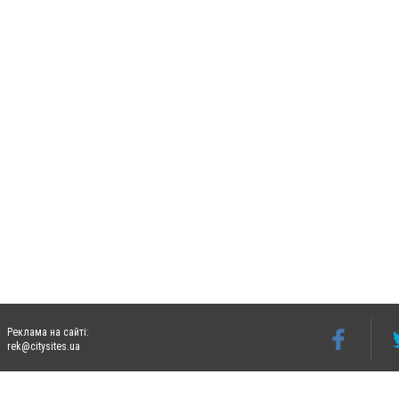
Реклама на сайті:
rek@citysites.ua
Допускається цитування матеріалів без отримання попередньої згоди 06242.ua за ум