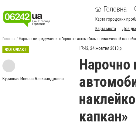
Головна
Карта городских проб
Карта міста
Довідк
Головна
Нарочно не придумаешь: в Горловке автомобиль с тематической наклейк
17:42, 24 жовтня 2013 р.
ФОТОФАКТ
Нарочно 
автомоби
Куринная Инесса Александровна
наклейко
капкан»