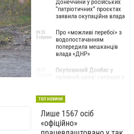
Донеччини у російських
“патріотичних” проєктах
заявила окупаційна влада
Про «можливі перебої» з
09:25
3 серпня
водопостачанням
попередила мешканців
влада «ДНР»
Окупований Донбас у
18:23
2 серпня
паливній кризі: ситуація з
цінами, чергами та прогноз
експерта
ТОП НОВИНИ
Лише 1567 осіб
«офіційно»
працевлаштовано у так