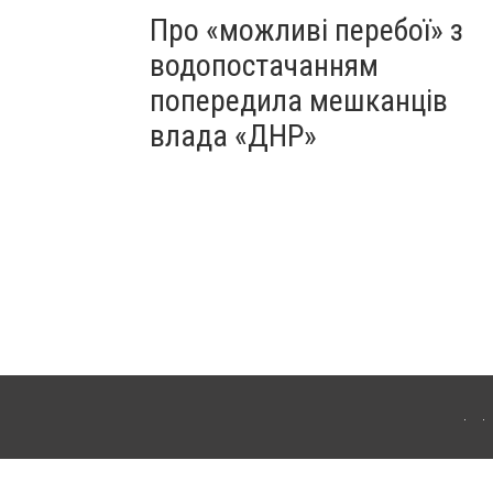
Про «можливі перебої» з
водопостачанням
попередила мешканців
влада «ДНР»
Для інтернет-видань обов'язкове розміщення прямого, відкритого для пошукових