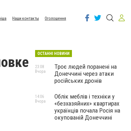
іша
Наши контакты
Оголошення
ОСТАННІ НОВИНИ
ловке
Троє людей поранені на
23:08
Вчора
Донеччині через атаки
російських дронів
Облік меблів і техніки у
14:06
Вчора
«безхазяйних» квартирах
українців почала Росія на
окупованій Донеччині