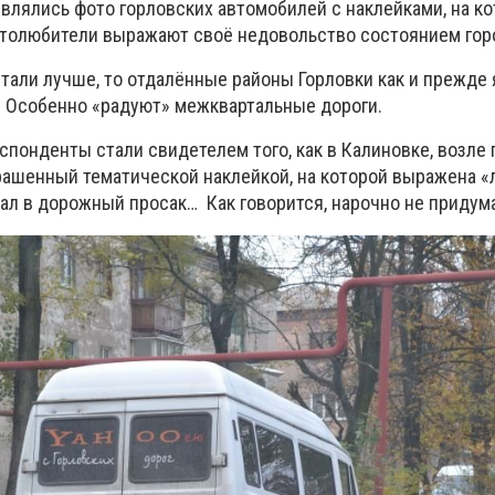
влялись фото горловских автомобилей с наклейками, на ко
толюбители выражают своё недовольство состоянием горо
стали лучше, то отдалённые районы Горловки как и прежде
 Особенно «радуют» межквартальные дороги.
спонденты стали свидетелем того, как в Калиновке, возле
крашенный тематической наклейкой, на которой выражена «
ал в дорожный просак… Как говорится, нарочно не придума