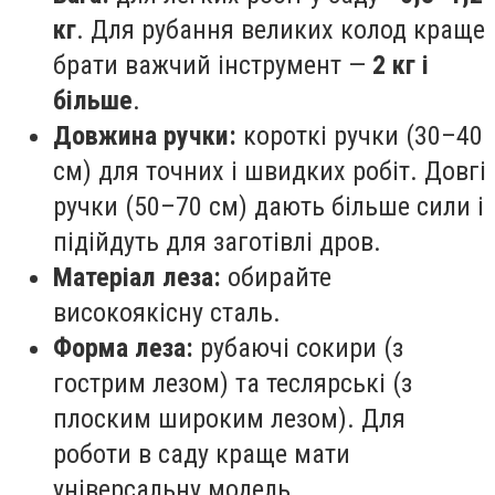
кг
. Для рубання великих колод краще
брати важчий інструмент —
2 кг і
більше
.
Довжина ручки:
короткі ручки (30–40
см) для точних і швидких робіт. Довгі
ручки (50–70 см) дають більше сили і
підійдуть для заготівлі дров.
Матеріал леза:
обирайте
високоякісну сталь.
Форма леза:
рубаючі сокири (з
гострим лезом) та теслярські (з
плоским широким лезом). Для
роботи в саду краще мати
універсальну модель.