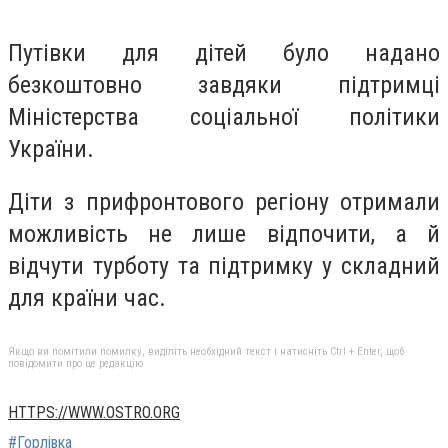
Путівки для дітей було надано
безкоштовно завдяки підтримці
Міністерства соціальної політики
України.
Діти з прифронтового регіону отримали
можливість не лише відпочити, а й
відчути турботу та підтримку у складний
для країни час.
Якщо ви помітили помилку, виділіть необхідний текст і натисніть Ctrl + Enter, щоб
повідомити про це редакцію
HTTPS://WWW.OSTRO.ORG
#Горлівка