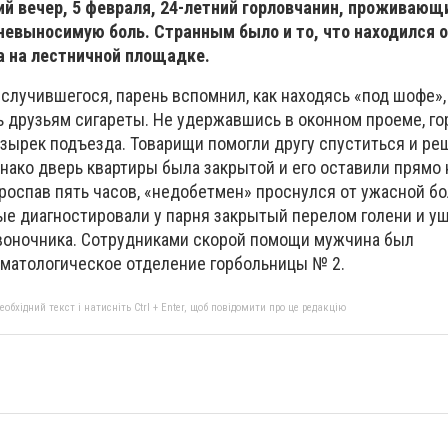
й вечер, 5 февраля, 24-летний горловчанин, проживающи
невыносимую боль. Странным было и то, что находился о
а на лестничной площадке.
случившегося, парень вспомнил, как находясь «под шофе»
ь друзьям сигареты. Не удержавшись в оконном проеме, г
козырек подъезда. Товарищи помогли другу спуститься и ре
нако дверь квартиры была закрытой и его оставили прямо 
роспав пять часов, «недобетмен» проснулся от ужасной бо
ые диагностировали у парня закрытый перелом голени и у
воночника. Сотрудниками скорой помощи мужчина был
вматологическое отделение горбольницы № 2.
бхідний текст і натисніть Ctrl + Enter, щоб повідомити про це редакцію