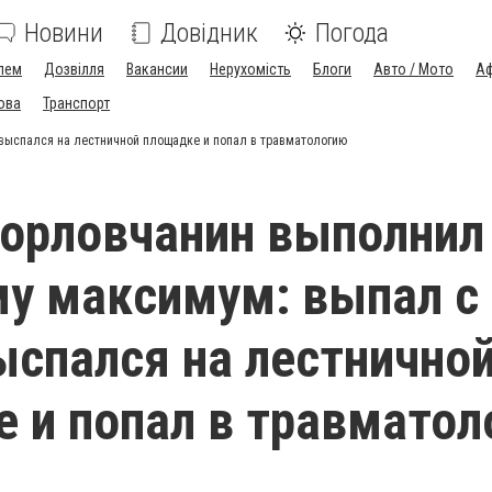
Новини
Довідник
Погода
лем
Дозвілля
Вакансии
Нерухомість
Блоги
Авто / Мото
Аф
ова
Транспорт
 выспался на лестничной площадке и попал в травматологию
орловчанин выполнил
у максимум: выпал с 
ыспался на лестнично
 и попал в травматол