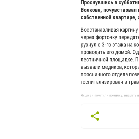
Проснувшись в субботни
Волкова, почувствовал 
собственной квартире, 
Восстанавливая картину 
через форточку передат
рухнул с 3-го этажа на 
проводить его домой. Од
лестничной площадке. П
вызвали медиков, котор
поясничного отдела поз
госпитализирован в тра
Якщо ви помітили помилку, виділіть нео