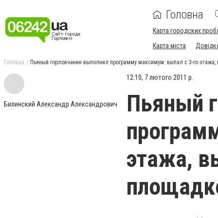
Головна
Карта городских проб
Карта міста
Довідк
Головна
Пьяный горловчанин выполнил программу максимум: выпал с 3-го этажа,
12:10, 7 лютого 2011 р.
Пьяный г
Билинский Александр Александрович
программ
этажа, в
площадке