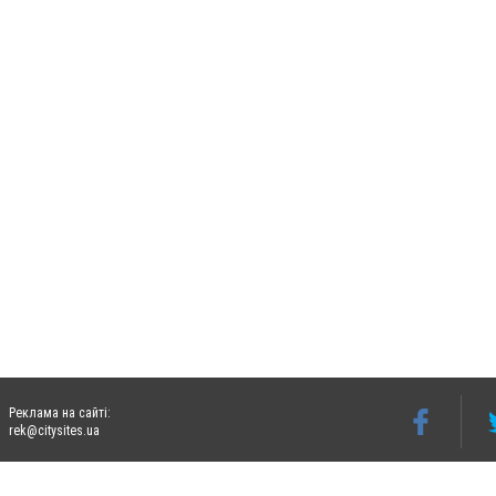
Реклама на сайті:
rek@citysites.ua
Допускається цитування матеріалів без отримання попередньої згоди 06242.ua за ум