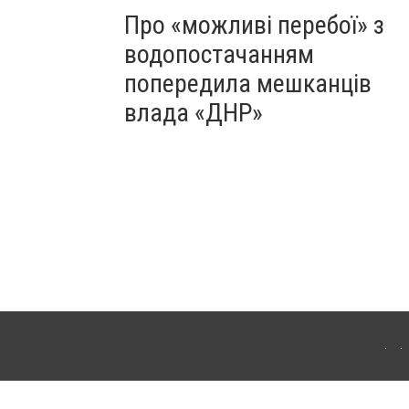
Про «можливі перебої» з
водопостачанням
попередила мешканців
влада «ДНР»
Для інтернет-видань обов'язкове розміщення прямого, відкритого для пошукових