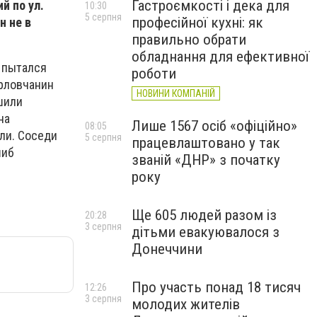
Гастроємкості і дека для
й по ул.
10:30
5 серпня
професійної кухні: як
н не в
правильно обрати
обладнання для ефективної
, пытался
роботи
орловчанин
НОВИНИ КОМПАНІЙ
шили
на
Лише 1567 осіб «офіційно»
08:05
ли. Соседи
5 серпня
працевлаштовано у так
шиб
званій «ДНР» з початку
року
Ще 605 людей разом із
20:28
3 серпня
дітьми евакуювалося з
Донеччини
Про участь понад 18 тисяч
12:26
3 серпня
молодих жителів