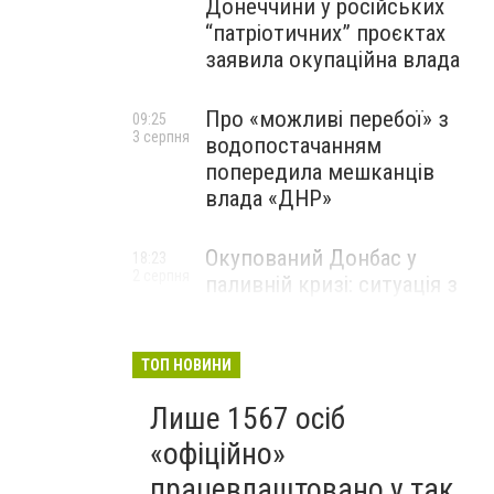
Донеччини у російських
“патріотичних” проєктах
заявила окупаційна влада
Про «можливі перебої» з
09:25
3 серпня
водопостачанням
попередила мешканців
влада «ДНР»
Окупований Донбас у
18:23
2 серпня
паливній кризі: ситуація з
цінами, чергами та прогноз
експерта
ТОП НОВИНИ
Лише 1567 осіб
«офіційно»
працевлаштовано у так