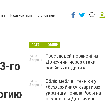
іша
Наши контакты
Оголошення
ОСТАННІ НОВИНИ
Троє людей поранені на
23:08
5 серпня
Донеччині через атаки
3-го
російських дронів
й
Облік меблів і техніки у
14:06
5 серпня
«безхазяйних» квартирах
огию
українців почала Росія на
окупованій Донеччині